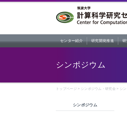
本文へ
センター紹介
研究開発推進
研
シンポジウム
トップページ
>
シンポジウム・研究会
>
シン
シンポジウム