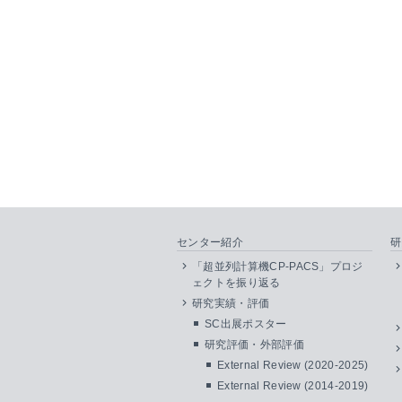
センター紹介
研
「超並列計算機CP-PACS」プロジ
ェクトを振り返る
研究実績・評価
SC出展ポスター
研究評価・外部評価
External Review (2020-2025)
External Review (2014-2019)