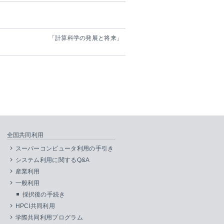
ジウム 「計算科学の発展と将来」
全国共同利用
スーパーコンピュータ利用の手引き
システム利用に関するQ&A
産業利用
一般利用
採択後の手続き
HPCI共同利用
学際共同利用プログラム