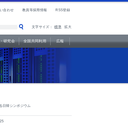
い合わせ
教員等採用情報
RSS登録
文字サイズ：
標準
拡大
・研究会
全国共同利用
広報
る日韓シンポジウム
25