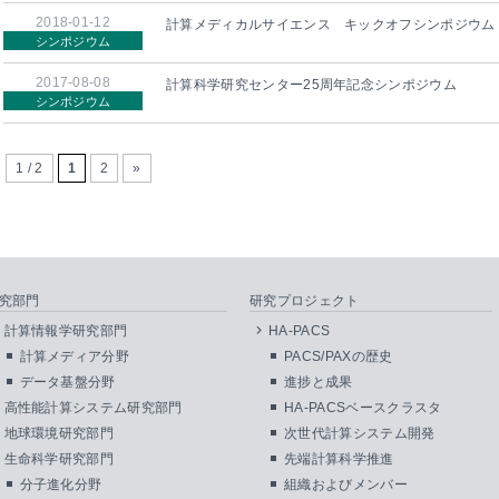
2018-01-12
計算メディカルサイエンス キックオフシンポジウム
シンポジウム
2017-08-08
計算科学研究センター25周年記念シンポ
シンポジウム
1 / 2
1
2
»
究部門
研究プロジェクト
計算情報学研究部門
HA-PACS
計算メディア分野
PACS/PAXの歴史
データ基盤分野
進捗と成果
高性能計算システム研究部門
HA-PACSベースクラスタ
地球環境研究部門
次世代計算システム開発
生命科学研究部門
先端計算科学推進
分子進化分野
組織およびメンバー