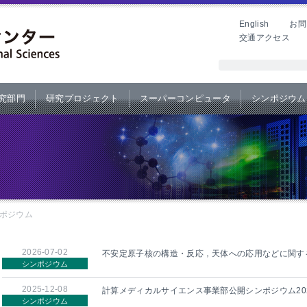
English
お問
交通アクセス
究部門
研究プロジェクト
スーパーコンピュータ
シンポジウム
ポジウム
2026-07-02
不安定原子核の構造・反応，天体への応用などに関す
シンポジウム
2025-12-08
計算メディカルサイエンス事業部公開シンポジウム20
シンポジウム