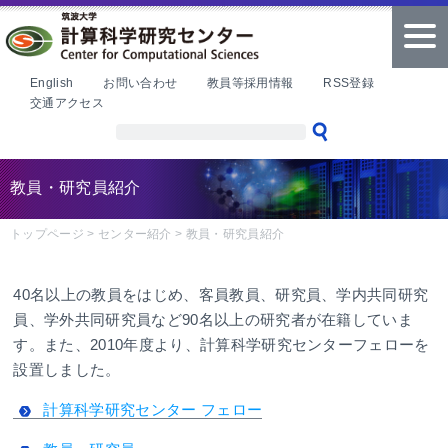
本文へ
tog
nav
English
お問い合わせ
教員等採用情報
RSS登録
交通アクセス
教員・研究員紹介
トップページ
>
センター紹介
>
教員・研究員紹介
40名以上の教員をはじめ、客員教員、研究員、学内共同研究
員、学外共同研究員など90名以上の研究者が在籍していま
す。また、2010年度より、計算科学研究センターフェローを
設置しました。
計算科学研究センター フェロー