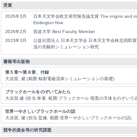
受賞
2025年3月
日本天文学会欧文研究報告論文賞
The origins and i
Eddington flow
2025年2月
筑波大学 Best Faculty Member
2023年3月
公益社団法人 日本天文学会
日本天文学会林忠四郎
流の先駆的シミュレーション研究
書籍等出版物
第５章〜第８章、付録
大須賀, 健
(範囲:輻射電磁流体シミュレーションの基礎)
ブラックホールをのぞいてみたら
大須賀,健
(担当:単著, 範囲:ブラックホール 暗黒の天体をのぞいて
世界一やさしいブラックホールの話
大須賀, 健
(担当:監修, 範囲:世界一やさしいブラックホールの話)
競争的資金等の研究課題