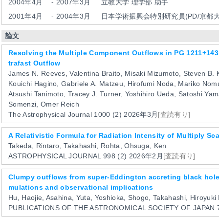
2004年4月
-
2007年3月
立教大学 理学部 助手
2001年4月
-
2004年3月
日本学術振興会特別研究員(PD/京都大
論文
Resolving the Multiple Component Outflows in PG 1211+143. 
trafast Outflow
James N. Reeves, Valentina Braito, Misaki Mizumoto, Steven B.
Kouichi Hagino, Gabriele A. Matzeu, Hirofumi Noda, Mariko No
Atsushi Tanimoto, Tracey J. Turner, Yoshihiro Ueda, Satoshi Ya
Somenzi, Omer Reich
The Astrophysical Journal
1000
(2)
2026年3月
[査読有り]
A Relativistic Formula for Radiation Intensity of Multiply S
Takeda, Rintaro, Takahashi, Rohta, Ohsuga, Ken
ASTROPHYSICAL JOURNAL
998
(2)
2026年2月
[査読有り]
Clumpy outflows from super-Eddington accreting black hole
mulations and observational implications
Hu, Haojie, Asahina, Yuta, Yoshioka, Shogo, Takahashi, Hiroyuki
PUBLICATIONS OF THE ASTRONOMICAL SOCIETY OF JAPAN