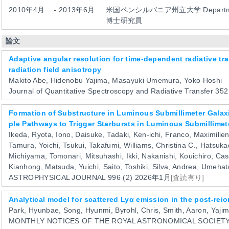
2010年4月
-
2013年6月
米国ペンシルバニア州立大学
Departm
博士研究員
論文
Adaptive angular resolution for time-dependent radiative tr
radiation field anisotropy
Makito Abe, Hidenobu Yajima, Masayuki Umemura, Yoko Hoshi
Journal of Quantitative Spectroscopy and Radiative Transfer
35
Formation of Substructure in Luminous Submillimeter Galax
ple Pathways to Trigger Starbursts in Luminous Submillimet
Ikeda, Ryota, Iono, Daisuke, Tadaki, Ken-ichi, Franco, Maximilien
Tamura, Yoichi, Tsukui, Takafumi, Williams, Christina C., Hatsuk
Michiyama, Tomonari, Mitsuhashi, Ikki, Nakanishi, Kouichiro, Case
Kianhong, Matsuda, Yuichi, Saito, Toshiki, Silva, Andrea, Umehat
ASTROPHYSICAL JOURNAL
996
(2)
2026年1月
[査読有り]
Analytical model for scattered Lyα emission in the post-rei
Park, Hyunbae, Song, Hyunmi, Byrohl, Chris, Smith, Aaron, Yajim
MONTHLY NOTICES OF THE ROYAL ASTRONOMICAL SOCIET