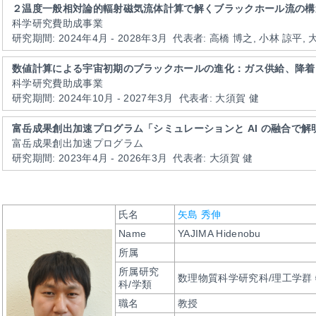
２温度一般相対論的輻射磁気流体計算で解くブラックホール流の構
科学研究費助成事業
研究期間: 2024年4月 - 2028年3月
代表者: 高橋 博之, 小林 諒平, 
数値計算による宇宙初期のブラックホールの進化：ガス供給、降着
科学研究費助成事業
研究期間: 2024年10月 - 2027年3月
代表者: 大須賀 健
富岳成果創出加速プログラム「シミュレーションと AI の融合で
富岳成果創出加速プログラム
研究期間: 2023年4月 - 2026年3月
代表者: 大須賀 健
氏名
矢島 秀伸
Name
YAJIMA Hidenobu
所属
所属研究
数理物質科学研究科/理工学群
科/学類
職名
教授