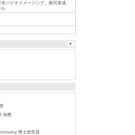
算光バイオイメージング、銀河形成、
ール
▼
授
所
助教
 Astronomy
博士研究員