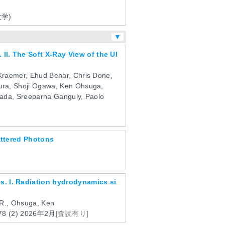
学)
▼
II. The Soft X-Ray View of the Ul
 Kraemer, Ehud Behar, Chris Done,
mura, Shoji Ogawa, Ken Ohsuga,
mada, Sreeparna Ganguly, Paolo
cattered Photons
s. I. Radiation hydrodynamics si
 R., Ohsuga, Ken
78
(2)
2026年2月
[査読有り]