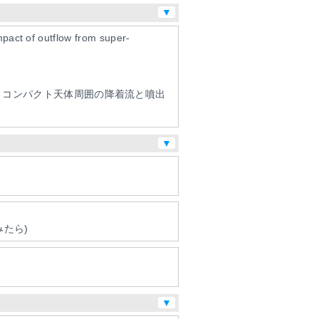
▼
mpact of outflow from super-
賞
コンパクト天体周囲の降着流と噴出
▼
みたら)
▼