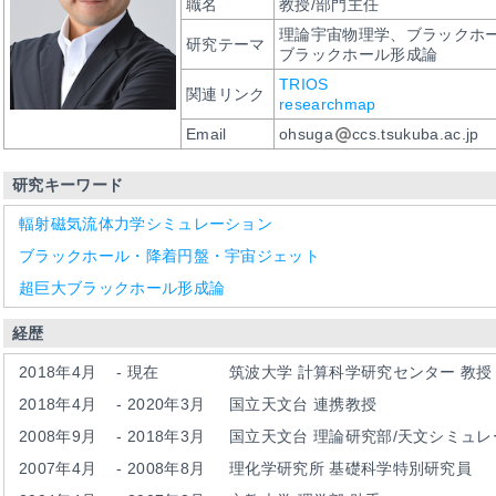
職名
教授/部門主任
理論宇宙物理学、ブラックホ
研究テーマ
ブラックホール形成論
TRIOS
関連リンク
researchmap
Email
ohsuga
ccs.tsukuba.ac.jp
研究キーワード
輻射磁気流体力学シミュレーション
ブラックホール・降着円盤・宇宙ジェット
超巨大ブラックホール形成論
経歴
2018年4月
-
現在
筑波大学 計算科学研究センター 教授
2018年4月
-
2020年3月
国立天文台 連携教授
2008年9月
-
2018年3月
国立天文台 理論研究部/天文シミュレ
2007年4月
-
2008年8月
理化学研究所 基礎科学特別研究員