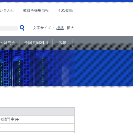
い合わせ
教員等採用情報
RSS登録
文字サイズ：
標準
拡大
・研究会
全国共同利用
広報
名
/部門主任
授