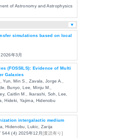
ent of Astronomy and Astrophysics
▼
ansfer simulations based on local
2
2026年3月
ies (FOSSILS): Evidence of Multi
er Galaxies
, Yun, Min S., Zavala, Jorge A.,
ade, Bunyo, Lee, Minju M.,
y, Caitlin M., Ikarashi, Soh, Lee,
a, Hideki, Yajima, Hidenobu
onization intergalactic medium
a, Hidenobu, Lukic, Zarija
Y
544
(4)
2025年12月
[査読有り]