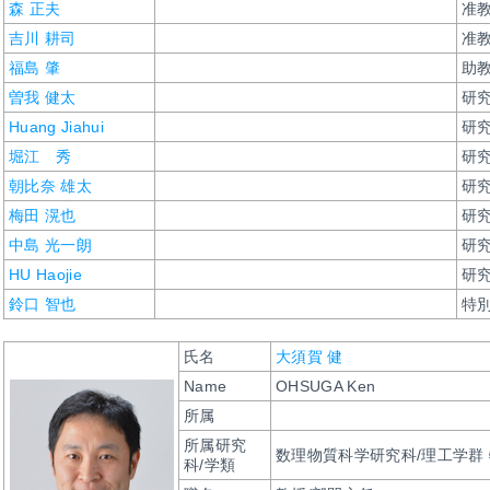
森 正夫
准
吉川 耕司
准
福島 肇
助
曽我 健太
研
Huang Jiahui
研
堀江 秀
研
朝比奈 雄太
研
梅田 滉也
研
中島 光一朗
研
HU Haojie
研
鈴口 智也
特別
氏名
大須賀 健
Name
OHSUGA Ken
所属
所属研究
数理物質科学研究科/理工学群
科/学類