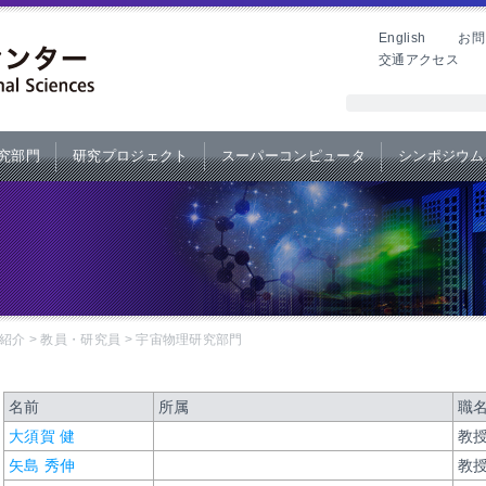
English
お問
交通アクセス
究部門
研究プロジェクト
スーパーコンピュータ
シンポジウム
紹介
>
教員・研究員
>
宇宙物理研究部門
名前
所属
職
大須賀 健
教授
矢島 秀伸
教