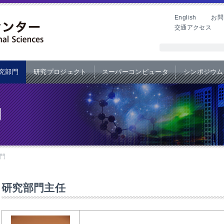
English
お問
交通アクセス
究部門
研究プロジェクト
スーパーコンピュータ
シンポジウム
門
門
研究部門主任