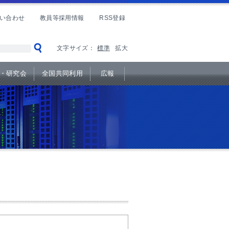
い合わせ
教員等採用情報
RSS登録
文字サイズ：
標準
拡大
・研究会
全国共同利用
広報