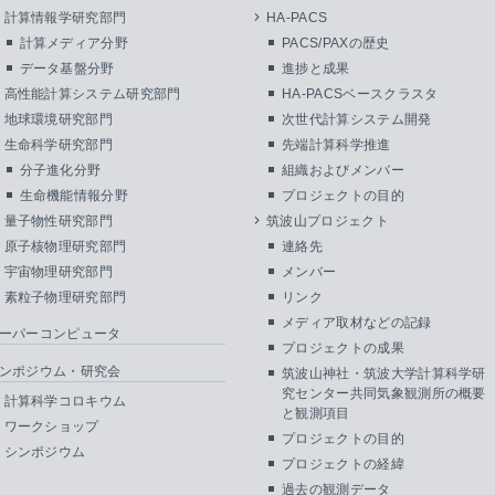
計算情報学研究部門
HA-PACS
計算メディア分野
PACS/PAXの歴史
データ基盤分野
進捗と成果
高性能計算システム研究部門
HA-PACSベースクラスタ
地球環境研究部門
次世代計算システム開発
生命科学研究部門
先端計算科学推進
分子進化分野
組織およびメンバー
生命機能情報分野
プロジェクトの目的
量子物性研究部門
筑波山プロジェクト
原子核物理研究部門
連絡先
宇宙物理研究部門
メンバー
素粒子物理研究部門
リンク
メディア取材などの記録
ーパーコンピュータ
プロジェクトの成果
ンポジウム・研究会
筑波山神社・筑波大学計算科学研
究センター共同気象観測所の概要
計算科学コロキウム
と観測項目
ワークショップ
プロジェクトの目的
シンポジウム
プロジェクトの経緯
過去の観測データ