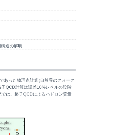
相構造の解明
であった物理点計算(自然界のクォーク
子QCD計算は誤差10%レベルの段階
究では、格子QCDによるハドロン質量