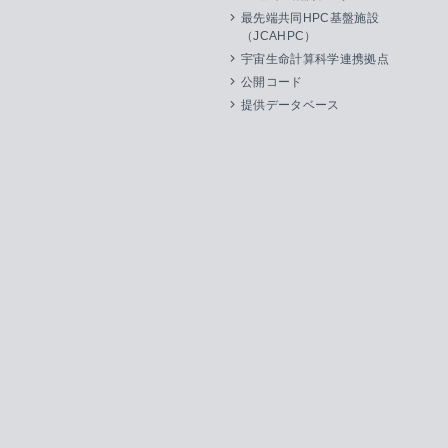
最先端共同HPC基盤施設
（JCAHPC）
宇宙生命計算科学連携拠点
公開コード
提供データベース