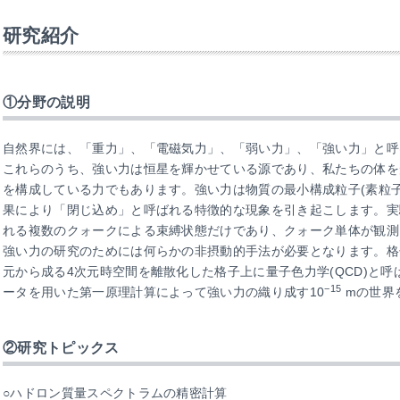
研究紹介
①分野の説明
自然界には、「重力」、「電磁気力」、「弱い力」、「強い力」と呼
これらのうち、強い力は恒星を輝かせている源であり、私たちの体を
を構成している力でもあります。強い力は物質の最小構成粒子(素粒
果により「閉じ込め」と呼ばれる特徴的な現象を引き起こします。実
れる複数のクォークによる束縛状態だけであり、クォーク単体が観測
強い力の研究のためには何らかの非摂動的手法が必要となります。格子
元から成る4次元時空間を離散化した格子上に量子色力学(QCD)と
−15
ータを用いた第一原理計算によって強い力の織り成す10
mの世界
②研究トピックス
○ハドロン質量スペクトラムの精密計算