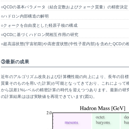
○QCDの基本パラメータ（結合定数およびクォーク質量）の精密決定
○ハドロン内部構造の解明
○クォークを自由度とした軽原子核の構成
○QCDに基づくハドロン間相互作用の研究
○超高温状態(宇宙初期)や高密度状態(中性子星内部)を含めたQCDの
③最新の成果
近年のアルゴリズム改良および計算機性能の向上により、長年の目標
質量そのものを用いた計算)が可能となってきており、これによって格
から誤差1%レベルの精密計算の時代を迎えつつあります。最新の研
の計算結果はほぼ実験値を再現できています(図1)。