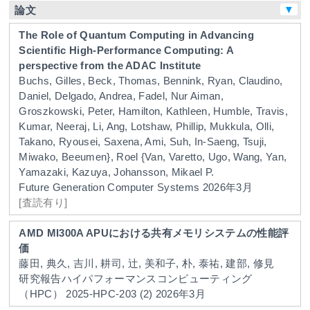
▼
論文
The Role of Quantum Computing in Advancing
Scientific High-Performance Computing: A
perspective from the ADAC Institute
Buchs, Gilles, Beck, Thomas, Bennink, Ryan, Claudino,
Daniel, Delgado, Andrea, Fadel, Nur Aiman,
Groszkowski, Peter, Hamilton, Kathleen, Humble, Travis,
Kumar, Neeraj, Li, Ang, Lotshaw, Phillip, Mukkula, Olli,
Takano, Ryousei, Saxena, Ami, Suh, In-Saeng, Tsuji,
Miwako, Beeumen}, Roel {Van, Varetto, Ugo, Wang, Yan,
Yamazaki, Kazuya, Johansson, Mikael P.
Future Generation Computer Systems
2026年3月
[査読有り]
AMD MI300A APUにおける共有メモリシステムの性能評
価
藤田, 典久, 吉川, 耕司, 辻, 美和子, 朴, 泰祐, 建部, 修見
研究報告ハイパフォーマンスコンピューティング
（HPC）
2025-HPC-203
(2)
2026年3月