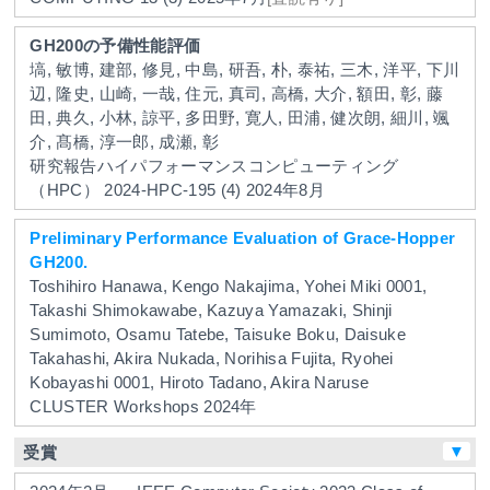
GH200の予備性能評価
塙, 敏博, 建部, 修見, 中島, 研吾, 朴, 泰祐, 三木, 洋平, 下川
辺, 隆史, 山崎, 一哉, 住元, 真司, 高橋, 大介, 額田, 彰, 藤
田, 典久, 小林, 諒平, 多田野, 寛人, 田浦, 健次朗, 細川, 颯
介, 髙橋, 淳一郎, 成瀬, 彰
研究報告ハイパフォーマンスコンピューティング
（HPC）
2024-HPC-195
(4)
2024年8月
Preliminary Performance Evaluation of Grace-Hopper
GH200.
Toshihiro Hanawa, Kengo Nakajima, Yohei Miki 0001,
Takashi Shimokawabe, Kazuya Yamazaki, Shinji
Sumimoto, Osamu Tatebe, Taisuke Boku, Daisuke
Takahashi, Akira Nukada, Norihisa Fujita, Ryohei
Kobayashi 0001, Hiroto Tadano, Akira Naruse
CLUSTER Workshops
2024年
▼
受賞