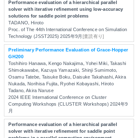
Performance evaluation of a hierarchical parallel
solver with iterative refinement using low-accuracy
solutions for saddle point problems
TADANO, Hiroto
Proc. of The 44th International Conference on Simulation
Technology (JSST2025)
2025年9月
[査読有り]
Preliminary Performance Evaluation of Grace-Hopper
GH200
Toshihiro Hanawa, Kengo Nakajima, Yohei Miki, Takashi
Shimokawabe, Kazuya Yamazaki, Shinji Sumimoto,
Osamu Tatebe, Taisuke Boku, Daisuke Takahashi, Akira
Nukada, Norihisa Fujita, Ryohei Kobayashi, Hiroto
Tadano, Akira Naruse
2024 IEEE International Conference on Cluster
Computing Workshops (CLUSTER Workshops)
2024年9
月
Performance evaluation of a hierarchical parallel
solver with iterative refinement for saddle point
problems in a parallel computing environment