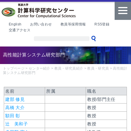
本文へ
tog
nav
English
お問い合わせ
教員等採用情報
RSS登録
交通アクセス
高性能計算システム研究部門
トップページ
>
センター紹介
>
教員・研究員紹介
>
教員・研究員
>
高性能計
算システム研究部門
名前
所属
職名
建部 修見
教授/部門主任
高橋 大介
教授
額田 彰
教授
辻 美和子
教授