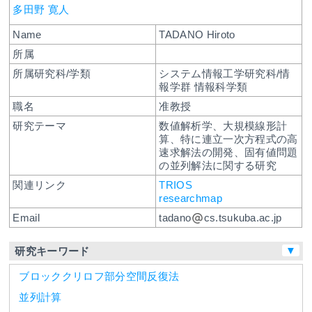
多田野 寛人
Name
TADANO Hiroto
所属
所属研究科/学類
システム情報工学研究科/情
報学群 情報科学類
職名
准教授
研究テーマ
数値解析学、大規模線形計
算、特に連立一次方程式の高
速求解法の開発、固有値問題
の並列解法に関する研究
関連リンク
TRIOS
researchmap
Email
tadano
cs.tsukuba.ac.jp
▼
研究キーワード
ブロッククリロフ部分空間反復法
並列計算