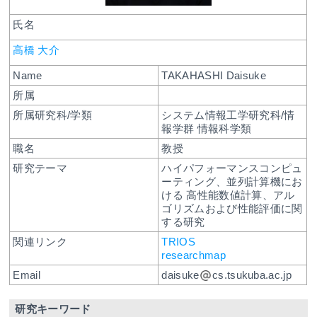
氏名
高橋 大介
Name
TAKAHASHI Daisuke
所属
所属研究科/学類
システム情報工学研究科/情
報学群 情報科学類
職名
教授
研究テーマ
ハイパフォーマンスコンピュ
ーティング、並列計算機にお
ける 高性能数値計算、アル
ゴリズムおよび性能評価に関
する研究
関連リンク
TRIOS
researchmap
Email
daisuke
cs.tsukuba.ac.jp
研究キーワード