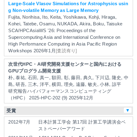
Large-Scale Vlasov Simulations for Astrophysics usin
g Non-volatile Memory as Large Memory
Fujita, Norihisa, Ito, Keita, Yoshikawa, Kohji, Hiraga,
Kohei, Tatebe, Osamu, NUKADA, Akira, Boku, Taisuke
SCA/HPCAsiaWS '26: Proceedings of the
Supercomputing Asia and International Conference on
High Performance Computing in Asia Pacific Region
Workshops
2026年1月
[査読有り]
次世代HPC・AI研究開発支援センターと国内における
GPUプログラム開発支援
朴, 泰祐, 石田, 真一, 額田, 彰, 藤田, 典久, 下川辺, 隆史, 中
島, 研吾, 三木, 洋平, 横田, 理央, 遠藤, 敏夫, 小林, 諒平
研究報告ハイパフォーマンスコンピューティング
（HPC）
2025-HPC-202
(9)
2025年12月
▼
受賞
2012年7月
日本計算工学会
第17回 計算工学講演会ベ
ストペーパーアワード