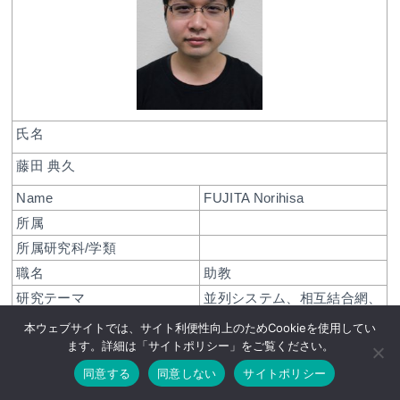
氏名
藤田 典久
Name
FUJITA Norihisa
所属
所属研究科/学類
職名
助教
研究テーマ
並列システム、相互結合網、
演算加速器を用いる並列アプ
本ウェブサイトでは、サイト利便性向上のためCookieを使用してい
リケーションの高速化に関す
ます。詳細は「サイトポリシー」をご覧ください。
る研究
同意する
同意しない
サイトポリシー
関連リンク
researchmap
Email
fujita
hpcs.cs.tsukuba.ac.jp