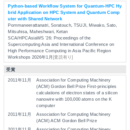
Python-based Workflow System for Quantum-HPC Hy
brid Application on HPC System and Quantum Comp
uter with Shared Network
Pornmaneerattanatri, Soratouch, TSUJI, Miwako, Sato,
Mitsuhisa, Maheshwari, Ketan
SCA/HPCAsiaWS '26: Proceedings of the
Supercomputing Asia and International Conference on
High Performance Computing in Asia Pacific Region
Workshops
2026年1月
[査読有り]
受賞
2011年11月
Association for Computing Machinery
(ACM)
Gordon Bell Prize
First-principles
calculations of electron states of a silicon
nanowire with 100,000 atoms on the K
computer
2011年11月
Association for Computing Machinery
(ACM)
ACM Gordon Bell Prize
2011年11月
Association for Computing Machinery