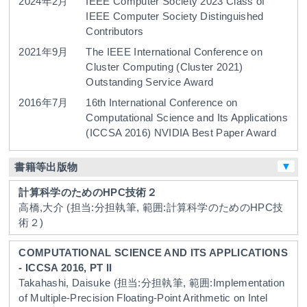
2024年2月
IEEE Computer Society
2023 Class of
IEEE Computer Society Distinguished
Contributors
2021年9月
The IEEE International Conference on
Cluster Computing (Cluster 2021)
Outstanding Service Award
2016年7月
16th International Conference on
Computational Science and Its Applications
(ICCSA 2016) NVIDIA Best Paper Award
▼
書籍等出版物
計算科学のためのHPC技術２
高橋,大介
(担当:分担執筆, 範囲:計算科学のためのHPC技
術２)
COMPUTATIONAL SCIENCE AND ITS APPLICATIONS
- ICCSA 2016, PT II
Takahashi, Daisuke
(担当:分担執筆, 範囲:Implementation
of Multiple-Precision Floating-Point Arithmetic on Intel