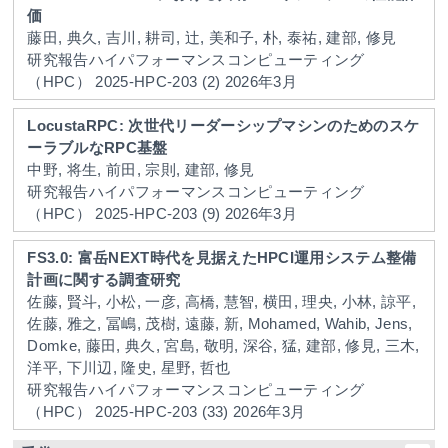
価
藤田, 典久, 吉川, 耕司, 辻, 美和子, 朴, 泰祐, 建部, 修見
研究報告ハイパフォーマンスコンピューティング
（HPC）
2025-HPC-203
(2)
2026年3月
LocustaRPC: 次世代リーダーシップマシンのためのスケ
ーラブルなRPC基盤
中野, 将生, 前田, 宗則, 建部, 修見
研究報告ハイパフォーマンスコンピューティング
（HPC）
2025-HPC-203
(9)
2026年3月
FS3.0: 富岳NEXT時代を見据えたHPCI運用システム整備
計画に関する調査研究
佐藤, 賢斗, 小松, 一彦, 高橋, 慧智, 横田, 理央, 小林, 諒平,
佐藤, 雅之, 冨嶋, 茂樹, 遠藤, 新, Mohamed, Wahib, Jens,
Domke, 藤田, 典久, 宮島, 敬明, 深谷, 猛, 建部, 修見, 三木,
洋平, 下川辺, 隆史, 星野, 哲也
研究報告ハイパフォーマンスコンピューティング
（HPC）
2025-HPC-203
(33)
2026年3月