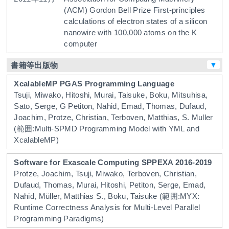
(ACM)
Gordon Bell Prize
First-principles
calculations of electron states of a silicon
nanowire with 100,000 atoms on the K
computer
▼
書籍等出版物
XcalableMP PGAS Programming Language
Tsuji, Miwako, Hitoshi, Murai, Taisuke, Boku, Mitsuhisa,
Sato, Serge, G Petiton, Nahid, Emad, Thomas, Dufaud,
Joachim, Protze, Christian, Terboven, Matthias, S. Muller
(範囲:Multi-SPMD Programming Model with YML and
XcalableMP)
Software for Exascale Computing SPPEXA 2016-2019
Protze, Joachim, Tsuji, Miwako, Terboven, Christian,
Dufaud, Thomas, Murai, Hitoshi, Petiton, Serge, Emad,
Nahid, Müller, Matthias S., Boku, Taisuke
(範囲:MYX:
Runtime Correctness Analysis for Multi-Level Parallel
Programming Paradigms)