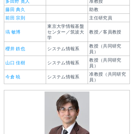
多田野 寛人
准教授
藤田 典久
助教
前田 宗則
主任研究員
東京大学情報基盤
塙 敏博
センター／筑波大
教授／客員教授
学
教授（共同研究
櫻井 鉄也
システム情報系
員）
教授（共同研究
山口 佳樹
システム情報系
員）
准教授（共同研究
今倉 暁
システム情報系
員）