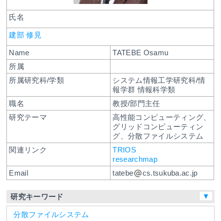
氏名
建部 修見
Name
TATEBE Osamu
所属
所属研究科/学類
システム情報工学研究科/情
報学群 情報科学類
職名
教授/部門主任
研究テーマ
高性能コンピューティング、
グリッドコンピューティン
グ、分散ファイルシステム
関連リンク
TRIOS
researchmap
Email
tatebe
cs.tsukuba.ac.jp
▼
研究キーワード
分散ファイルシステム