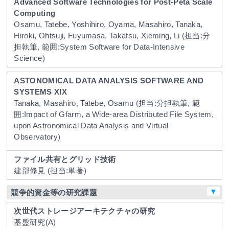
Advanced Software Technologies for Post-Peta Scale
Computing
Osamu, Tatebe, Yoshihiro, Oyama, Masahiro, Tanaka,
Hiroki, Ohtsuji, Fuyumasa, Takatsu, Xieming, Li
(担当:分
担執筆, 範囲:System Software for Data-Intensive
Science)
ASTONOMICAL DATA ANALYSIS SOFTWARE AND
SYSTEMS XIX
Tanaka, Masahiro, Tatebe, Osamu
(担当:分担執筆, 範
囲:Impact of Gfarm, a Wide-area Distributed File System,
upon Astronomical Data Analysis and Virtual
Observatory)
ファイル共有とグリッド技術
建部修見
(担当:単著)
▼
競争的資金等の研究課題
次世代ストレージアーキテクチャの研究
基盤研究(A)