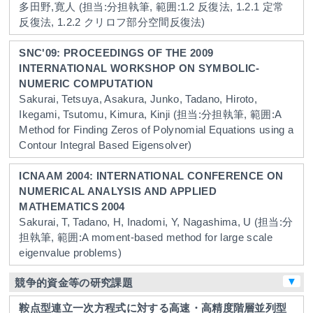
多田野,寛人
(担当:分担執筆, 範囲:1.2 反復法, 1.2.1 定常
反復法, 1.2.2 クリロフ部分空間反復法)
SNC'09: PROCEEDINGS OF THE 2009
INTERNATIONAL WORKSHOP ON SYMBOLIC-
NUMERIC COMPUTATION
Sakurai, Tetsuya, Asakura, Junko, Tadano, Hiroto,
Ikegami, Tsutomu, Kimura, Kinji
(担当:分担執筆, 範囲:A
Method for Finding Zeros of Polynomial Equations using a
Contour Integral Based Eigensolver)
ICNAAM 2004: INTERNATIONAL CONFERENCE ON
NUMERICAL ANALYSIS AND APPLIED
MATHEMATICS 2004
Sakurai, T, Tadano, H, Inadomi, Y, Nagashima, U
(担当:分
担執筆, 範囲:A moment-based method for large scale
eigenvalue problems)
▼
競争的資金等の研究課題
鞍点型連立一次方程式に対する高速・高精度階層並列型