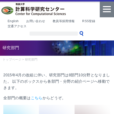
本文へ
tog
nav
English
お問い合わせ
教員等採用情報
RSS登録
交通アクセス
研究部門
トップページ
>
研究部門
2015年4月の改組に伴い、研究部門は8部門10分野となりまし
た。 以下のボックスから各部門・分野の紹介ページへ移動で
きます。
全部門の概要は
こちら
からどうぞ。