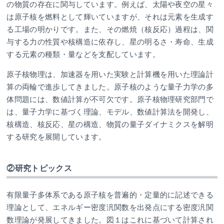
の物質の存在に関与しています。例えば、太陽や夜空の星々
は原子核を燃料として輝いていますが、それは元素を生成す
る工場の明かりです。また、その燃焼（核反応）過程は、関
与する力の性質や核構造に依存し、星の明るさ・寿命、生成
する元素の種類・量などを支配しています。
原子核物理は、加速器を用いた実験と計算機を用いた理論計
算の両輪で進歩してきました。原子核のような量子力学の多
体問題には、数値計算が不可欠です。原子核物理研究部門で
は、量子力学に基づく理論、モデル、数値計算法を開発し、
核構造、核反応、星の構造、物質の量子ダイナミクスを解明
する研究を展開しています。
②研究トピックス
有限量子多体系である原子核を普遍的・定量的に記述できる
理論として、エネルギー密度汎関数を出発点にする密度汎関
数理論が発展してきました。図１はこれに基づいて計算され