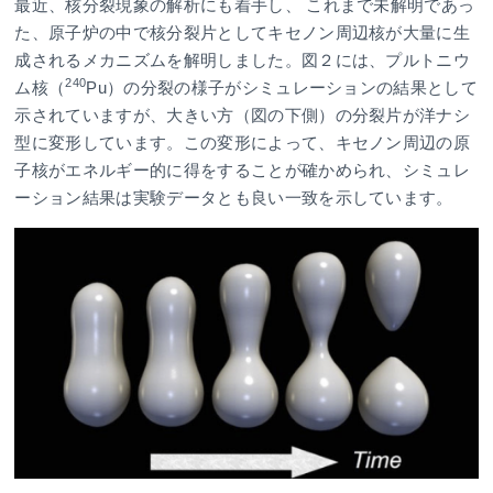
最近、核分裂現象の解析にも着手し、 これまで未解明であっ
た、原子炉の中で核分裂片としてキセノン周辺核が大量に生
成されるメカニズムを解明しました。図２には、プルトニウ
240
ム核（
Pu）の分裂の様子がシミュレーションの結果として
示されていますが、大きい方（図の下側）の分裂片が洋ナシ
型に変形しています。この変形によって、キセノン周辺の原
子核がエネルギー的に得をすることが確かめられ、シミュレ
ーション結果は実験データとも良い一致を示しています。