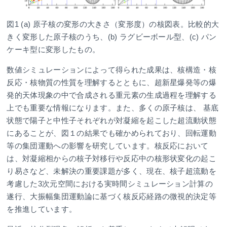
図1 (a) 原子核の変形の大きさ（変形度）の核図表。比較的大
きく変形した原子核のうち、(b) ラグビーボール型、(c) パン
ケーキ型に変形したもの。
数値シミュレーションによって得られた成果は、核構造・核
反応・核物質の性質を理解するとともに、超新星爆発等の爆
発的天体現象の中で合成される重元素の生成過程を理解する
上でも重要な情報になります。また、多くの原子核は、 基底
状態で陽子と中性子それぞれが対凝縮を起こした超流動状態
にあることが、図１の結果でも確かめられており、回転運動
等の集団運動への影響を研究しています。核反応において
は、対凝縮相からの核子対移行や反応中の核形状変化の起こ
り易さなど、未解決の重要課題が多く、現在、核子超流動を
考慮した3次元空間における実時間シミュレーション計算の
遂行、大振幅集団運動論に基づく核反応経路の微視的決定等
を推進しています。