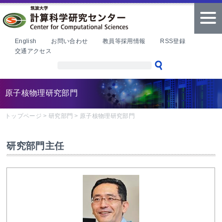
本文へ
tog
nav
English
お問い合わせ
教員等採用情報
RSS登録
交通アクセス
原子核物理研究部門
トップページ
>
研究部門
>
原子核物理研究部門
研究部門主任