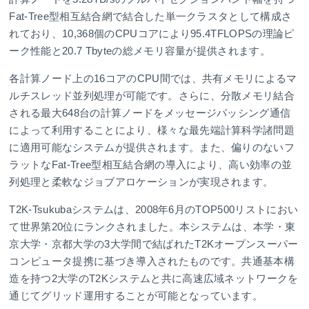
Fat-Tree型相互結合網で結合した単一クラスタとして構成さ
れており、10,368個のCPUコアにより95.4TFLOPSの理論ピ
ーク性能と20.7 Tbyteの総メモリ容量が提供されます。
各計算ノード上の16コアのCPU間では、共有メモリによるマ
ルチスレッド並列処理が可能です。さらに、分散メモリ結合
される最大648台の計算ノードをメッセージパッシング通信
によって利用することにより、様々な最先端計算科学諸問題
に適用可能なシステムが提供されます。また、偏りのないフ
ラットなFat-Tree型相互結合網の導入により、高い効率の並
列処理と柔軟なジョブアロケーションが実現されます。
T2K-Tsukubaシステムは、2008年6月のTOP500リストにおい
て世界第20位にランクされました。本システムは、本学・東
京大学・京都大学の3大学間で結ばれたT2Kオープンスーパー
コンピュータ提携に基づき導入されたものです。共通基本構
造を持つ2大学のT2Kシステムと共に高速広域ネットワークを
通じてグリッド運用することが可能となっています。