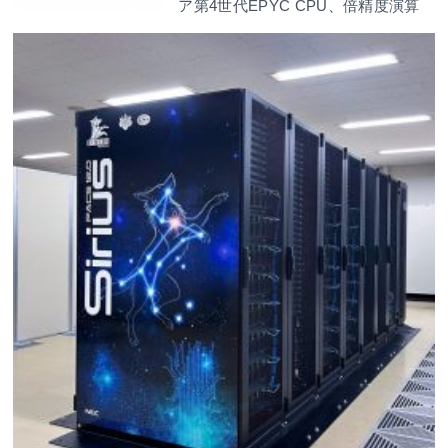
ア第4世代EPYC CPU、倍精度演算