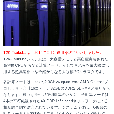
T2K-Tsukubaは、2014年2月に運用を終了いたしました。
T2K-Tsukubaシステムは、大容量メモリと高密度実装された
高性能CPUからなる計算ノード、そしてそれらを最大限に活
用する超高速相互結合網からなる大規模PCクラスタです。
各計算ノードは、4つの2.3GHzのquad-core AMD Opteronプ
ロセッサ（合計16コア）と32GBのDDR2 SDRAMメモリから
なります。様々な高性能並列計算のために、全計算ノードは
4本の平行結線された4X DDR Infinibandネットワークによる
相互結合網で結合されています。システム全体は、648台の
計算ノードを5.28TB/sのフルバイセクションバンド幅を持つ