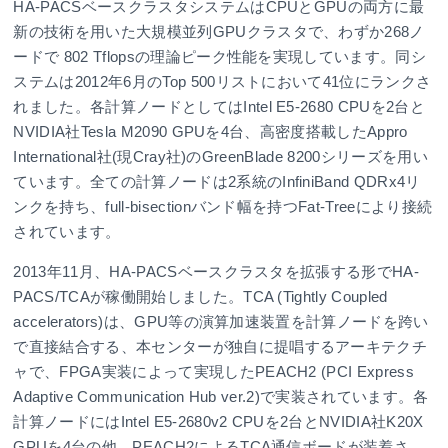
HA-PACSベースクラスタシステムはCPUとGPUの両方に最
新の技術を用いた大規模並列GPUクラスタで、わずか268ノ
ードで 802 Tflopsの理論ピーク性能を実現しています。同シ
ステムは2012年6月のTop 500リストにおいて41位にランクさ
れました。各計算ノードとしてはIntel E5-2680 CPUを2台と
NVIDIA社Tesla M2090 GPUを4台、高密度搭載したAppro
International社(現Cray社)のGreenBlade 8200シリーズを用い
ています。全ての計算ノードは2系統のInfiniBand QDRx4リ
ンクを持ち、full-bisectionバンド幅を持つFat-Treeにより接続
されています。
2013年11月、HA-PACSベースクラスタを拡張する形でHA-
PACS/TCAが稼働開始しました。TCA (Tightly Coupled
accelerators)は、GPU等の演算加速装置を計算ノードを跨い
で直接結合する、本センターが独自に提唱するアーキテクチ
ャで、FPGA実装によって実現したPEACH2 (PCI Express
Adaptive Communication Hub ver.2)で実装されています。各
計算ノードにはIntel E5-2680v2 CPUを2台とNVIDIA社K20X
GPUを4台の他、PEACH2によるTCA通信ボードが装着さ