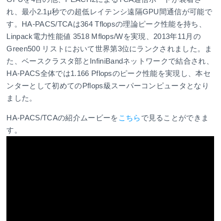
れ、最小2.1μ秒での超低レイテンシ遠隔GPU間通信が可能で
す。HA-PACS/TCAは364 Tflopsの理論ピーク性能を持ち、
Linpack電力性能値 3518 Mflops/Wを実現、2013年11月の
Green500 リストにおいて世界第3位にランクされました。ま
た、ベースクラスタ部とInfiniBandネットワークで結合され、
HA-PACS全体では1.166 Pflopsのピーク性能を実現し、本セ
ンターとして初めてのPflops級スーパーコンピュータとなり
ました。
HA-PACS/TCAの紹介ムービーを
こちら
で見ることができま
す。