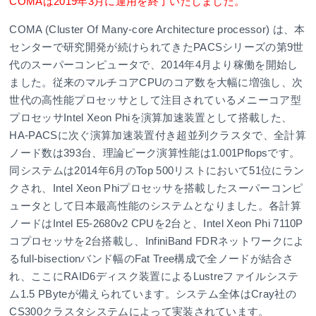
COMAは2019年3月に運用を終了いたしました。
COMA (Cluster Of Many-core Architecture processor) は、本
センターで研究開発が続けられてきたPACSシリーズの第9世
代のスーパーコンピュータで、2014年4月より稼働を開始し
ました。従来のマルチコアCPUのコア数を大幅に増強し、次
世代の高性能プロセッサとして注目されているメニーコア型
プロセッサIntel Xeon Phiを演算加速装置として搭載した、
HA-PACSに次ぐ演算加速装置付き超並列クラスタで、全計算
ノード数は393台、理論ピーク演算性能は1.001Pflopsです。
同システムは2014年6月のTop 500リストにおいて51位にラン
クされ、Intel Xeon Phiプロセッサを搭載したスーパーコンピ
ュータとして日本最高性能のシステムとなりました。各計算
ノードはIntel E5-2680v2 CPUを2台と、Intel Xeon Phi 7110P
コプロセッサを2台搭載し、InfiniBand FDRネットワークによ
るfull-bisectionバンド幅のFat Tree構成で全ノードが結合さ
れ、ここにRAID6ディスク装置によるLustreファイルシステ
ム1.5 PByteが備えられています。システム全体はCray社の
CS300クラスタシステムによって実装されています。