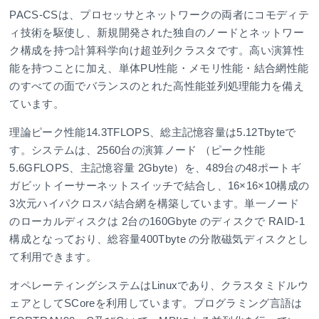
PACS-CSは、プロセッサとネットワークの両者にコモディテ
ィ技術を駆使し、新規開発された独自のノードとネットワー
ク構成を持つ計算科学向け超並列クラスタです。高い演算性
能を持つことに加え、単体PU性能・メモリ性能・結合網性能
のすべての面でバランスのとれた高性能並列処理能力を備え
ています。
理論ピーク性能14.3TFLOPS、総主記憶容量は5.12Tbyteで
す。システムは、2560台の演算ノード （ピーク性能
5.6GFLOPS、主記憶容量 2Gbyte）を、489台の48ポートギ
ガビットイーサーネットスイッチで結合し、16×16×10構成の
3次元ハイパクロスバ結合網を構築しています。単一ノード
のローカルディスクは 2台の160Gbyte のディスクで RAID-1
構成となっており、総容量400Tbyte の分散磁気ディスクとし
て利用できます。
オペレーティングシステムはLinuxであり、クラスタミドルウ
ェアとしてSCoreを利用しています。プログラミング言語は