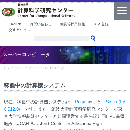
本文へ
tog
nav
English
お問い合わせ
教員等採用情報
RSS登録
交通アクセス
スーパーコンピュータ
トップページ
>
スーパーコンピュータ
稼働中の計算機システム
現在、稼働中の計算機システムは「
Pegasus
」と「
Sirius (PA
CS12.0)
」です。また、筑波大学計算科学研究センターが東
京大学情報基盤センターと共同運営する最先端共同HPC基盤
施設（JCAHPC：Joint Center for Advanced High