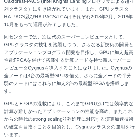
Oakforest-PACS (Intel Knights Landingプロセッサによる超並
列クラスタ）に引き継がれています。また、GPUクラスタ
HA-PACS及びHA-PACS/TCAはそれぞれ2018年3月、2018年
10月をもって運用が終了しました。
同センターでは、次世代のスーパーコンピュータとして、
GPUクラスタの技術を踏襲しつつ、さらなる新技術の開発と
アプリケーションプログラム開発を目指し、GPUに加え超高
性能FPGAを併せて搭載する計算ノードを持つ新スーパーコ
ンピュータCygnusを導入することになりました。Cygnusの
全ノードは4台の最新型GPUを備え、さらに全ノードの半分
弱のノードにはこれらに加え2台の最新型FPGAを搭載しま
す。
GPUとFPGAの混載により、これまでGPUだけでは効率的な
計算が難しかったアプリケーションの性能を高め、またこれ
からの時代のstrong scaling並列処理に対応する演算加速技術
の確立を目指すことを目的とし、Cygnusクラスタの運用を行
います。