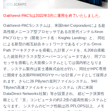
Oakforest-PACSは2022年3月に運用を終了いたしました。
Oakforest-PACSシステムは、米国Intel Corporationによる超
高性能メニーコア型プロセッサである次世代インテルXeon
Phiプロセッサ（開発コード名：Knights Landing）と、 同社
による新型の相互結合ネットワークであるインテル Omni-
Path アーキテクチャを搭載した計算ノードを、8,208台搭載
した超並列クラスタ型スーパーコンピュータであり、同プロ
セッサを搭載した大規模システムとしては国内初となりま
す。システム製作は富士通株式会社が行い、同社がHPC専用
に開発する次期PRIMERGYサーバが計算ノードとして採用さ
れます。さらに26 PByteの並列ファイルシステム、940
TByteの高速ファイルキャッシュシステム（共に米国
DataDirect Networks社製）等が設置され、 総ピーク演算性
能として「京」コンピュータの約2.2倍の超高性能システムと
なります。 システムのピーク性能は25 PFLOPS以上、メモ