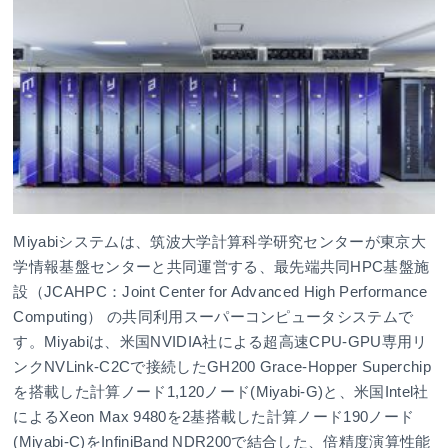
Miyabiシステムは、筑波大学計算科学研究センターが東京大
学情報基盤センターと共同運営する、最先端共同HPC基盤施
設（JCAHPC：Joint Center for Advanced High Performance
Computing） の共同利用スーパーコンピュータシステムで
す。Miyabiは、米国NVIDIA社による超高速CPU-GPU専用リ
ンクNVLink-C2Cで接続したGH200 Grace-Hopper Superchip
を搭載した計算ノード1,120ノード(Miyabi-G)と、米国Intel社
によるXeon Max 9480を2基搭載した計算ノード190ノード
(Miyabi-C)をInfiniBand NDR200で結合した、倍精度演算性能