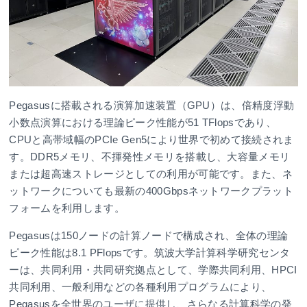
Pegasusに搭載される演算加速装置（GPU）は、倍精度浮動
小数点演算における理論ピーク性能が51 TFlopsであり、
CPUと高帯域幅のPCIe Gen5により世界で初めて接続されま
す。DDR5メモリ、不揮発性メモリを搭載し、大容量メモリ
または超高速ストレージとしての利用が可能です。また、ネ
ットワークについても最新の400Gbpsネットワークプラット
フォームを利用します。
Pegasusは150ノードの計算ノードで構成され、全体の理論
ピーク性能は8.1 PFlopsです。筑波大学計算科学研究センタ
ーは、共同利用・共同研究拠点として、学際共同利用、HPCI
共同利用、一般利用などの各種利用プログラムにより、
Pegasusを全世界のユーザに提供し、さらなる計算科学の発