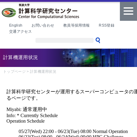
本文へ
tog
nav
English
お問い合わせ
教員等採用情報
RSS登録
交通アクセス
計算機運用状況
トップページ
>
計算機運用状況