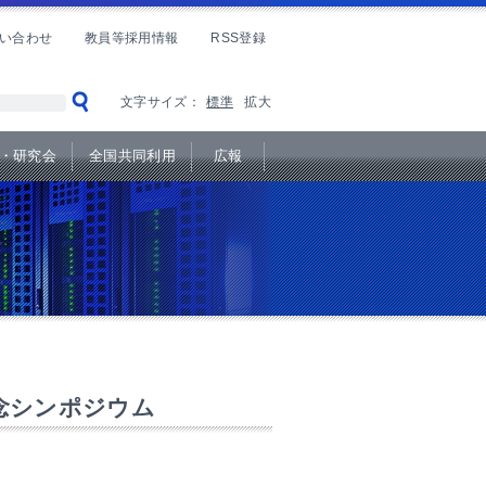
い合わせ
教員等採用情報
RSS登録
文字サイズ：
標準
拡大
・研究会
全国共同利用
広報
念シンポジウム