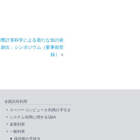
学際計算科学による新たな知の発
・創出」シンポジウム（要事前登
録）
»
全国共同利用
スーパーコンピュータ利用の手引き
システム利用に関するQ&A
産業利用
一般利用
採択後の手続き