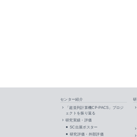
センター紹介
研
「超並列計算機CP-PACS」プロジ
ェクトを振り返る
研究実績・評価
SC出展ポスター
研究評価・外部評価