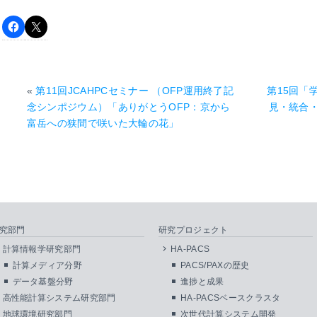
«
第11回JCAHPCセミナー （OFP運用終了記
第15回「
念シンポジウム）「ありがとうOFP：京から
見・統合
富岳への狭間で咲いた大輪の花」
究部門
研究プロジェクト
計算情報学研究部門
HA-PACS
計算メディア分野
PACS/PAXの歴史
データ基盤分野
進捗と成果
高性能計算システム研究部門
HA-PACSベースクラスタ
地球環境研究部門
次世代計算システム開発