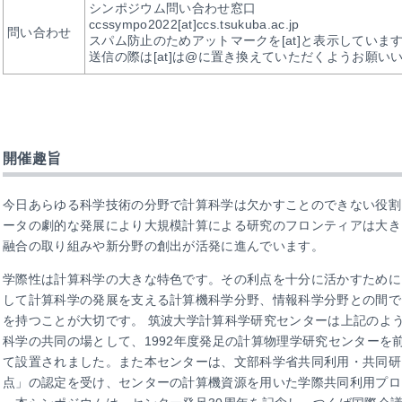
シンポジウム問い合わせ窓口
ccssympo2022[at]ccs.tsukuba.ac.jp
問い合わせ
スパム防止のためアットマークを[at]と表示していま
送信の際は[at]は@に置き換えていただくようお願い
開催趣旨
今日あらゆる科学技術の分野で計算科学は欠かすことのできない役割
ータの劇的な発展により大規模計算による研究のフロンティアは大き
融合の取り組みや新分野の創出が活発に進んでいます。
学際性は計算科学の大きな特色です。その利点を十分に活かすために
して計算科学の発展を支える計算機科学分野、情報科学分野との間で
を持つことが大切です。 筑波大学計算科学研究センターは上記のよ
科学の共同の場として、1992年度発足の計算物理学研究センターを前
て設置されました。また本センターは、文部科学省共同利用・共同研
点」の認定を受け、センターの計算機資源を用いた学際共同利用プロ