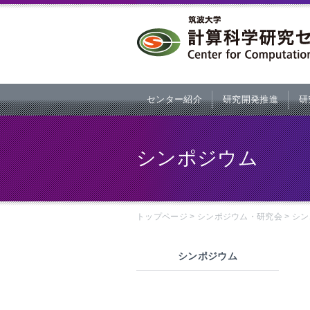
本文へ
センター紹介
研究開発推進
研
シンポジウム
トップページ
>
シンポジウム・研究会
>
シン
シンポジウム