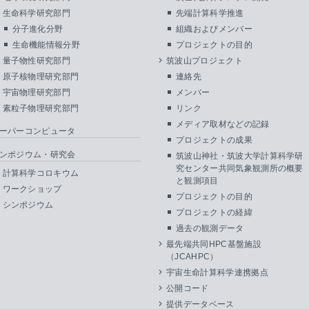
生命科学研究部門
先端計算科学推進
分子進化分野
組織およびメンバー
生命機能情報分野
プロジェクトの目的
量子物性研究部門
筑波山プロジェクト
原子核物理研究部門
連絡先
宇宙物理研究部門
メンバー
素粒子物理研究部門
リンク
メディア取材などの記録
ーパーコンピュータ
プロジェクトの成果
ンポジウム・研究会
筑波山神社・筑波大学計算科学研
究センター共同気象観測所の概要
計算科学コロキウム
と観測項目
ワークショップ
プロジェクトの目的
シンポジウム
プロジェクトの経緯
過去の観測データ
最先端共同HPC基盤施設
（JCAHPC）
宇宙生命計算科学連携拠点
公開コード
提供データベース