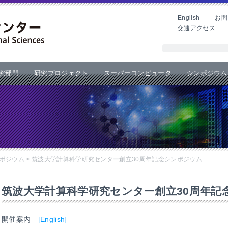
English
お問
交通アクセス
究部門
研究プロジェクト
スーパーコンピュータ
シンポジウム
ポジウム
>
筑波大学計算科学研究センター創立30周年記念シンポジウム
筑波大学計算科学研究センター創立30周年記
開催案内
[English]