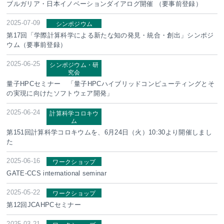
ブルガリア・日本イノベーションダイアログ開催 （要事前登録）
2025-07-09
シンポジウム
第17回「学際計算科学による新たな知の発見・統合・創出」シンポジ
ウム（要事前登録）
2025-06-25
シンポジウム・研
究会
量子HPCセミナー 「量子HPCハイブリッドコンピューティングとそ
の実現に向けたソフトウェア開発」
2025-06-24
計算科学コロキウ
ム
第151回計算科学コロキウムを、6月24日（火）10:30より開催しまし
た
2025-06-16
ワークショップ
GATE-CCS international seminar
2025-05-22
ワークショップ
第12回JCAHPCセミナー
2025-03-21