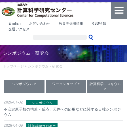
本文へ
tog
nav
English
お問い合わせ
教員等採用情報
RSS登録
交通アクセス
シンポジウム・研究会
トップページ
>
シンポジウム・研究会
シンポジウム
ワークショップ
計算科学コロキウム
2026-07-02
シンポジウム
不安定原子核の構造・反応，天体への応用などに関する日韓シンポジ
ウム
2026-04-09
計算科学コロキウ