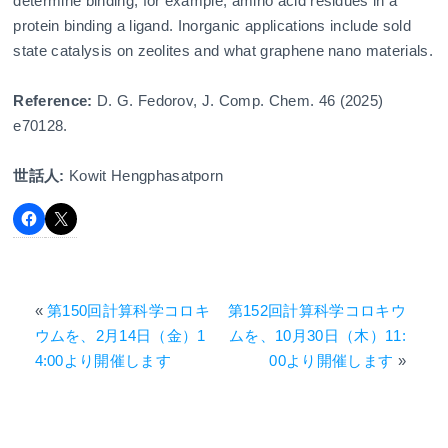
determine binding, for example, amino acid residues in a
protein binding a ligand. Inorganic applications include sold
state catalysis on zeolites and what graphene nano materials.
Reference:
D. G. Fedorov, J. Comp. Chem. 46 (2025)
e70128.
世話人:
Kowit Hengphasatporn
«
第150回計算科学コロキ
第152回計算科学コロキウ
ウムを、2月14日（金）1
ムを、10月30日（木）11:
4:00より開催します
00より開催します
»