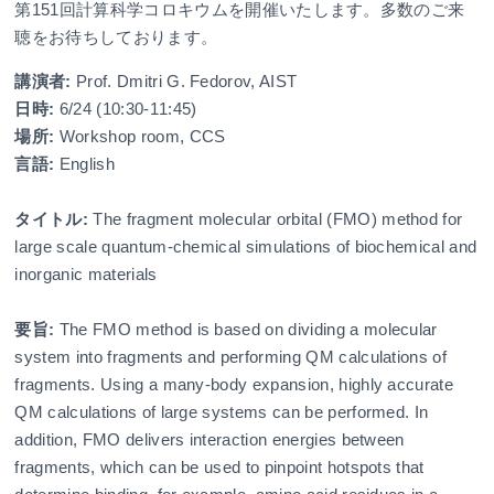
第151回計算科学コロキウムを開催いたします。多数のご来
聴をお待ちしております。
講演者:
Prof. Dmitri G. Fedorov, AIST
日時:
6/24 (10:30-11:45)
場所:
Workshop room, CCS
言語:
English
タイトル:
The fragment molecular orbital (FMO) method for
large scale quantum-chemical simulations of biochemical and
inorganic materials
要旨:
The FMO method is based on dividing a molecular
system into fragments and performing QM calculations of
fragments. Using a many-body expansion, highly accurate
QM calculations of large systems can be performed. In
addition, FMO delivers interaction energies between
fragments, which can be used to pinpoint hotspots that