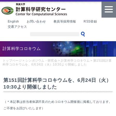
本文へ
tog
nav
English
お問い合わせ
教員等採用情報
RSS登録
交通アクセス
計算科学コロキウム
トップページ
>
シンポジウム・研究会
>
計算科学コロキウム
>
第151回計算
科学コロキウムを、6月24日（火）10:30より開催しました
第151回計算科学コロキウムを、6月24日（火）
10:30より開催しました
（＊本記事は担当者体調不良のためコロキウム開催後に掲載しております。
ご不便をお詫びいたします）