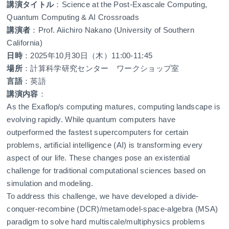
講演タイトル
：Science at the Post-Exascale Computing,
Quantum Computing & AI Crossroads
講演者
：Prof. Aiichiro Nakano (University of Southern
California)
日時
：2025年10月30日（木）11:00-11:45
場所
：計算科学研究センター ワークショップ室
言語
：英語
講演内容
：
As the Exaflop/s computing matures, computing landscape is
evolving rapidly. While quantum computers have
outperformed the fastest supercomputers for certain
problems, artificial intelligence (AI) is transforming every
aspect of our life. These changes pose an existential
challenge for traditional computational sciences based on
simulation and modeling.
To address this challenge, we have developed a divide-
conquer-recombine (DCR)/metamodel-space-algebra (MSA)
paradigm to solve hard multiscale/multiphysics problems