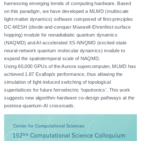
harnessing emerging trends of computing hardware. Based
on this paradigm, we have developed a MLMD (multiscale
light-matter dynamics) software composed of first-principles
DC-MESH (divide-and-conquer Maxwell-Ehrenfest-surface
hopping) module for nonadiabatic quantum dynamics
(NAQMD) and AI-accelerated XS-NNQMD (excited-state
neural-network quantum molecular dynamics) module to
expand the spatiotemporal scale of NAQMD.
Using 60,000 GPUs of the Aurora supercomputer, MLMD has
achieved 1.87 Exaflop/s performance, thus allowing the
simulation of light-induced switching of topological
superlattices for future ferroelectric ‘topotronics’. This work
suggests new algorithm-hardware co-design pathways at the
postexa-quantum-AI crossroads.