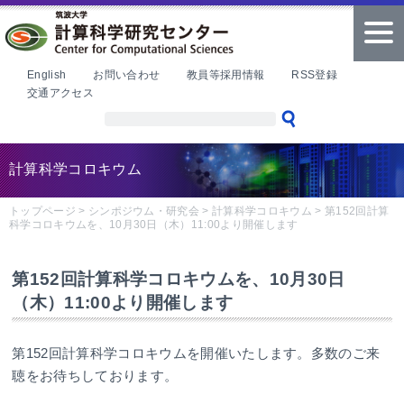
本文へ
tog
nav
English
お問い合わせ
教員等採用情報
RSS登録
交通アクセス
計算科学コロキウム
トップページ
>
シンポジウム・研究会
>
計算科学コロキウム
>
第152回計算
科学コロキウムを、10月30日（木）11:00より開催します
第152回計算科学コロキウムを、10月30日
（木）11:00より開催します
第152回計算科学コロキウムを開催いたします。多数のご来
聴をお待ちしております。