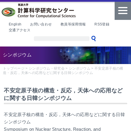
本文へ
tog
nav
English
お問い合わせ
教員等採用情報
RSS登録
交通アクセス
シンポジウム
トップページ
>
シンポジウム・研究会
>
シンポジウム
>
不安定原子核の構
造・反応，天体への応用などに関する日韓シンポジウム
不安定原子核の構造・反応，天体への応用など
に関する日韓シンポジウム
不安定原子核の構造・反応，天体への応用などに関する日韓
シンポジウム
Symposium on Nuclear Structure, Reaction, and