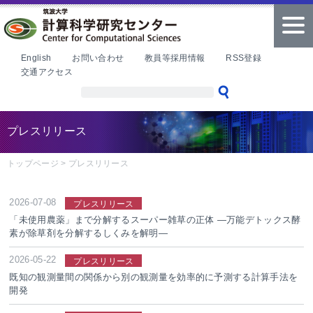
本文へ
tog
nav
English
お問い合わせ
教員等採用情報
RSS登録
交通アクセス
プレスリリース
トップページ
>
プレスリリース
2026-07-08
プレスリリース
「未使用農薬」まで分解するスーパー雑草の正体 ―万能デトックス酵
素が除草剤を分解するしくみを解明―
2026-05-22
プレスリリース
既知の観測量間の関係から別の観測量を効率的に予測する計算手法を
開発