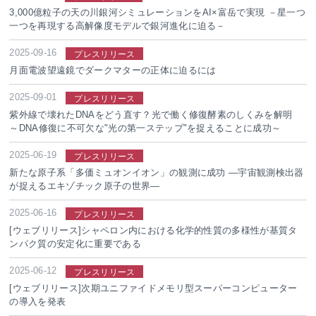
3,000億粒子の天の川銀河シミュレーションをAI×富岳で実現 －星一つ
一つを再現する高解像度モデルで銀河進化に迫る－
2025-09-16
プレスリリース
月面電波望遠鏡でダークマターの正体に迫るには
2025-09-01
プレスリリース
紫外線で壊れたDNAをどう直す？光で働く修復酵素のしくみを解明
～DNA修復に不可欠な"光の第一ステップ"を捉えることに成功～
2025-06-19
プレスリリース
新たな原子系「多価ミュオンイオン」の観測に成功 ―宇宙観測検出器
が捉えるエキゾチック原子の世界―
2025-06-16
プレスリリース
[ウェブリリース]シャペロン内における化学的性質の多様性が基質タ
ンパク質の安定化に重要である
2025-06-12
プレスリリース
[ウェブリリース]次期ユニファイドメモリ型スーパーコンピューター
の導入を発表