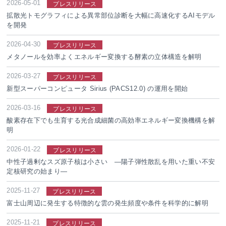
2026-05-01
プレスリリース
拡散光トモグラフィによる異常部位診断を大幅に高速化するAIモデル
を開発
2026-04-30
プレスリリース
メタノールを効率よくエネルギー変換する酵素の立体構造を解明
2026-03-27
プレスリリース
新型スーパーコンピュータ Sirius (PACS12.0) の運用を開始
2026-03-16
プレスリリース
酸素存在下でも生育する光合成細菌の高効率エネルギー変換機構を解
明
2026-01-22
プレスリリース
中性子過剰なスズ原子核は小さい ―陽子弾性散乱を用いた重い不安
定核研究の始まり―
2025-11-27
プレスリリース
富士山周辺に発生する特徴的な雲の発生頻度や条件を科学的に解明
2025-11-21
プレスリリース