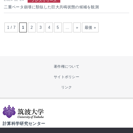
プレスリリース
二重ベータ崩壊に類似した巨大共鳴状態の候補を観測
1 / 7
1
2
3
4
5
...
»
最後 »
著作権について
サイトポリシー
リンク
計算科学研究センター
〒305-8577 茨城県つくば市天王台1-1-1