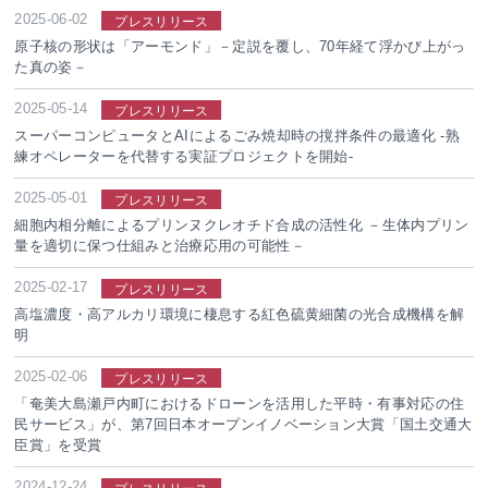
2025-06-02
プレスリリース
原子核の形状は「アーモンド」－定説を覆し、70年経て浮かび上がっ
た真の姿－
2025-05-14
プレスリリース
スーパーコンピュータとAIによるごみ焼却時の撹拌条件の最適化 -熟
練オペレーターを代替する実証プロジェクトを開始-
2025-05-01
プレスリリース
細胞内相分離によるプリンヌクレオチド合成の活性化 －生体内プリン
量を適切に保つ仕組みと治療応用の可能性－
2025-02-17
プレスリリース
高塩濃度・高アルカリ環境に棲息する紅色硫黄細菌の光合成機構を解
明
2025-02-06
プレスリリース
「奄美大島瀬戸内町におけるドローンを活用した平時・有事対応の住
民サービス」が、第7回日本オープンイノベーション大賞「国土交通大
臣賞」を受賞
2024-12-24