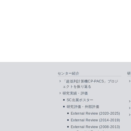
センター紹介
研
「超並列計算機CP-PACS」プロジ
ェクトを振り返る
研究実績・評価
SC出展ポスター
研究評価・外部評価
External Review (2020-2025)
External Review (2014-2019)
External Review (2008-2013)