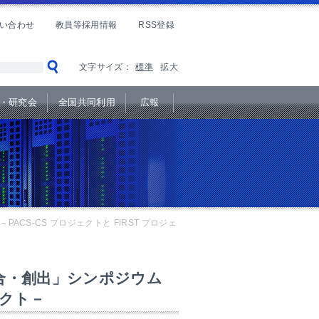
い合わせ
教員等採用情報
RSS登録
文字サイズ：
標準
拡大
・研究会
全国共同利用
広報
CS-CS プロジェクトと FIRST プロジェ
合・創出」シンポジウム
ェクト－