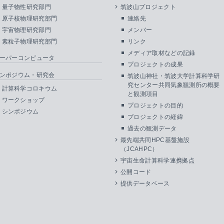
量子物性研究部門
筑波山プロジェクト
原子核物理研究部門
連絡先
宇宙物理研究部門
メンバー
素粒子物理研究部門
リンク
メディア取材などの記録
ーパーコンピュータ
プロジェクトの成果
ンポジウム・研究会
筑波山神社・筑波大学計算科学研
究センター共同気象観測所の概要
計算科学コロキウム
と観測項目
ワークショップ
プロジェクトの目的
シンポジウム
プロジェクトの経緯
過去の観測データ
最先端共同HPC基盤施設
（JCAHPC）
宇宙生命計算科学連携拠点
公開コード
提供データベース