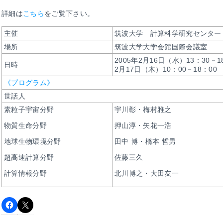
詳細は
こちら
をご覧下さい。
主催
筑波大学 計算科学研究センター
場所
筑波大学大学会館国際会議室
2005年2月16日（水）13：30－1
日時
2月17日（木）10：00－18：00
《プログラム》
世話人
素粒子宇宙分野
宇川彰・梅村雅之
物質生命分野
押山淳・矢花一浩
地球生物環境分野
田中 博・橋本 哲男
超高速計算分野
佐藤三久
計算情報分野
北川博之・大田友一