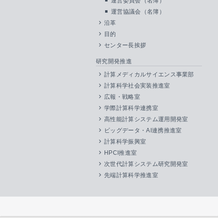
運営委員会（名簿）
運営協議会（名簿）
沿革
目的
センター長挨拶
研究開発推進
計算メディカルサイエンス事業部
計算科学社会実装推進室
広報・戦略室
学際計算科学連携室
高性能計算システム運用開発室
ビッグデータ・AI連携推進室
計算科学振興室
HPCI推進室
次世代計算システム研究開発室
先端計算科学推進室