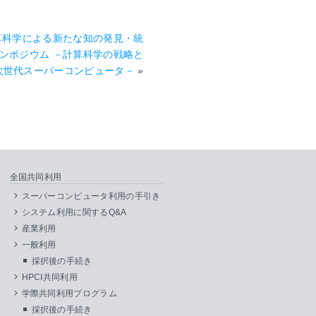
算科学による新たな知の発見・統
ンポジウム －計算科学の戦略と
次世代スーパーコンピュータ－
»
全国共同利用
スーパーコンピュータ利用の手引き
システム利用に関するQ&A
産業利用
一般利用
採択後の手続き
HPCI共同利用
学際共同利用プログラム
採択後の手続き