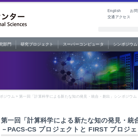
English
お問
交通アクセス
究部門
研究プロジェクト
スーパーコンピュータ
シンポジウム
ポジウム
>
第一回「計算科学による新たな知の発見・統合・創出」シンポジウム －PA
第一回「計算科学による新たな知の発見・統
－PACS-CS プロジェクトと FIRST プロジ