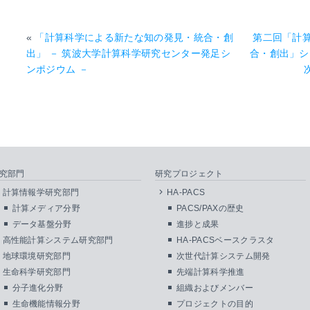
«
「計算科学による新たな知の発見・統合・創
第二回「計
出」 － 筑波大学計算科学研究センター発足シ
合・創出」シ
ンポジウム －
究部門
研究プロジェクト
計算情報学研究部門
HA-PACS
計算メディア分野
PACS/PAXの歴史
データ基盤分野
進捗と成果
高性能計算システム研究部門
HA-PACSベースクラスタ
地球環境研究部門
次世代計算システム開発
生命科学研究部門
先端計算科学推進
分子進化分野
組織およびメンバー
生命機能情報分野
プロジェクトの目的