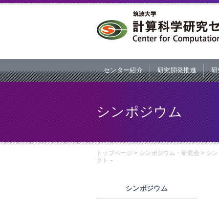
本文へ
センター紹介
研究開発推進
研
シンポジウム
トップページ
>
シンポジウム・研究会
>
シン
クト－
シンポジウム