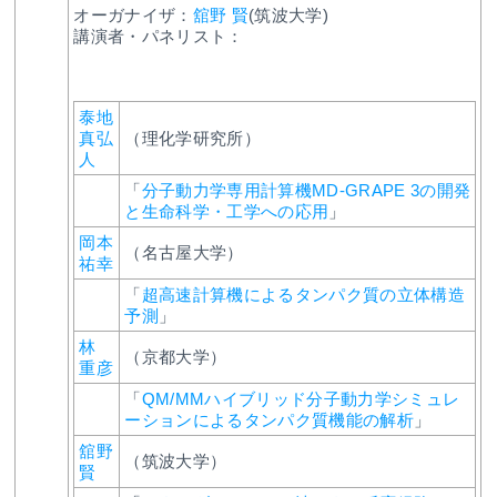
オーガナイザ：
舘野 賢
(筑波大学)
講演者・パネリスト：
泰地
真弘
（理化学研究所）
人
「
分子動力学専用計算機MD-GRAPE 3の開発
と生命科学・工学への応用
」
岡本
（名古屋大学）
祐幸
「
超高速計算機によるタンパク質の立体構造
予測
」
林
（京都大学）
重彦
「
QM/MMハイブリッド分子動力学シミュレ
ーションによるタンパク質機能の解析
」
舘野
（筑波大学）
賢