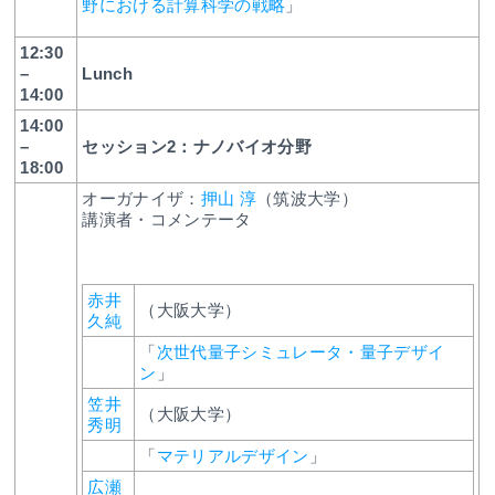
野における計算科学の戦略
」
12:30
–
Lunch
14:00
14:00
–
セッション2：ナノバイオ分野
18:00
オーガナイザ：
押山 淳
（筑波大学）
講演者・コメンテータ
赤井
（大阪大学）
久純
「
次世代量子シミュレータ・量子デザイ
ン
」
笠井
（大阪大学）
秀明
「
マテリアルデザイン
」
広瀬