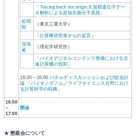
「
Tracing back our origin:大規模遺伝子デー
タ解析による真核生物分子系統
」
松岡
（東京工業大学）
聡
「
計算機研究者からの提言
」
深海
（理化学研究所）
薫
「
バイオデジタルコンテンツ整備における京
速計算機の役割
」
16:30 – 16:50
パネルディスカッションおよび総合討
論
「
バイオ／ゲノム／ライフサイエンス分野におけ
る計算科学の戦略
」
16:50
–
閉会
17:00
★ 懇親会について