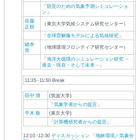
「
防災のための気象予測シミュレーショ
ン
」
佐藤
（東京大学気候システム研究センター）
正樹
「
全球雲解像モデルによる気候研究
」
鍵本
（地球環境フロンティア研究センター）
崇
「
海洋大循環のシミュレーション研究 －
過去・現在・そして未来－
」
11:35 -11:50 Break
田中 博
(筑波大学)
「
気象学者からの提言
」
平木 敬
(東京大学)
「
計算機研究者からの提言
」
12:10 -12:30
ディスカッション
「
地峡環境／気象分