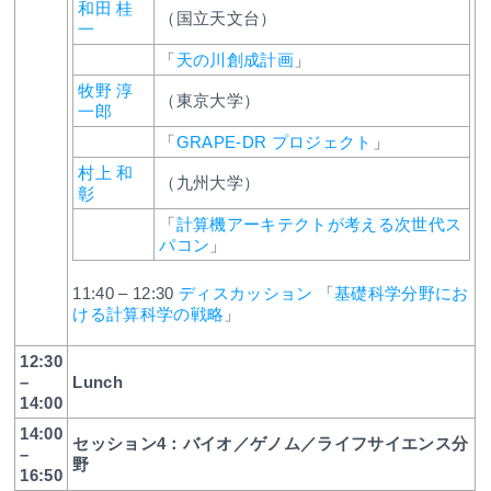
和田 桂
（国立天文台）
一
「
天の川創成計画
」
牧野 淳
（東京大学）
一郎
「
GRAPE-DR プロジェクト
」
村上 和
（九州大学）
彰
「
計算機アーキテクトが考える次世代ス
パコン
」
11:40 – 12:30
ディスカッション
「
基礎科学分野にお
ける計算科学の戦略
」
12:30
–
Lunch
14:00
14:00
セッション4：バイオ／ゲノム／ライフサイエンス分
–
野
16:50