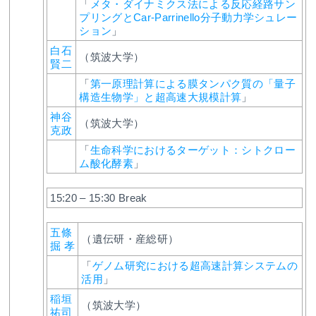
「
メタ・ダイナミクス法による反応経路サン
プリングとCar-Parrinello分子動力学シュレー
ション
」
白石
（筑波大学）
賢二
「
第一原理計算による膜タンパク質の「量子
構造生物学」と超高速大規模計算
」
神谷
（筑波大学）
克政
「
生命科学におけるターゲット：シトクロー
ム酸化酵素
」
15:20 – 15:30 Break
五條
（遺伝研・産総研）
掘 孝
「
ゲノム研究における超高速計算システムの
活用
」
稲垣
（筑波大学）
祐司