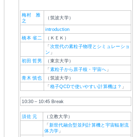
梅村 雅
（筑波大学）
之
introduction
橋本 省二
（ＫＥＫ）
「
次世代の素粒子物理とシミュレーショ
ン
」
初田 哲男
（東京大学）
「
素粒子から原子核・宇宙へ
」
青木 慎也
（筑波大学）
「
格子QCDで使いやすい計算機は？
」
10:30 – 10:45 Break
須佐 元
（立教大学）
「
新世代融合型並列計算機と宇宙輻射流
体力学
」