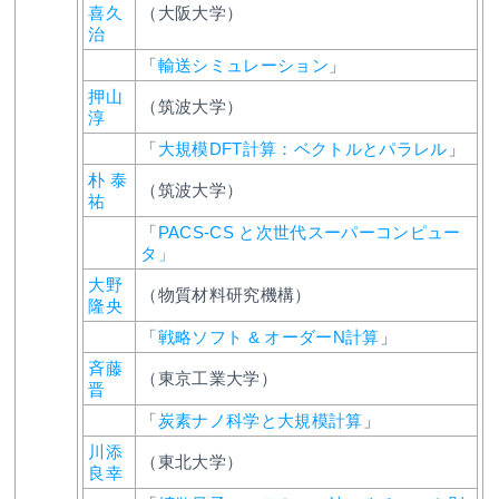
喜久
（大阪大学）
治
「
輸送シミュレーション
」
押山
（筑波大学）
淳
「
大規模DFT計算：ベクトルとパラレル
」
朴 泰
（筑波大学）
祐
「
PACS-CS と次世代スーパーコンピュー
タ」
大野
（物質材料研究機構）
隆央
「
戦略ソフト & オーダーN計算
」
斉藤
（東京工業大学）
晋
「
炭素ナノ科学と大規模計算
」
川添
（東北大学）
良幸