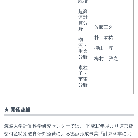
総括
超高
速計
算分
佐藤三久
野
朴 泰祐
物
質・
押山 淳
生命
分野
梅村 雅之
素粒
子・
宇宙
分野
★ 開催趣旨
筑波大学計算科学研究センターでは、 平成17年度より運営費
交付金特別教育研究経費による拠点形成事業「計算科学によ