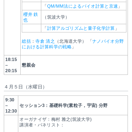
「
QM/MM法によるバイオ計算と京速
」
櫻井 鉄
（筑波大学）
也
「
計算アルゴリズムと量子化学計算
」
総括
：
寺倉 清之
（北海道大学） 「
ナノバイオ分野
における計算科学の戦略
」
18:15
–
懇親会
20:15
４月５日（水曜日）
9:30
–
セッション3：基礎科学(素粒子，宇宙) 分野
12:30
オーガナイザ：梅村 雅之(筑波大学)
講演者・パネリスト：