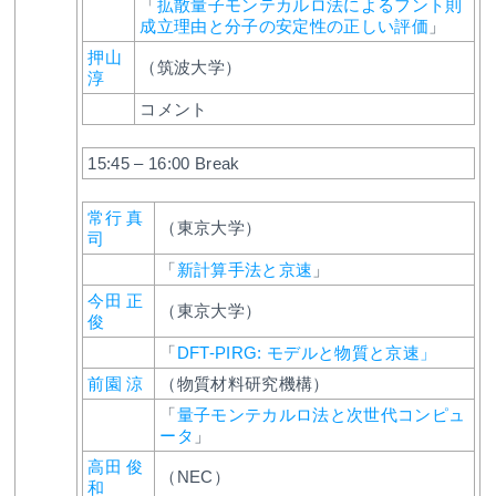
「
拡散量子モンテカルロ法によるフント則
成立理由と分子の安定性の正しい評価
」
押山
（筑波大学）
淳
コメント
15:45 – 16:00 Break
常行 真
（東京大学）
司
「
新計算手法と京速
」
今田 正
（東京大学）
俊
「
DFT-PIRG: モデルと物質と京速」
前園 涼
（物質材料研究機構）
「
量子モンテカルロ法と次世代コンピュ
ータ
」
高田 俊
（NEC）
和