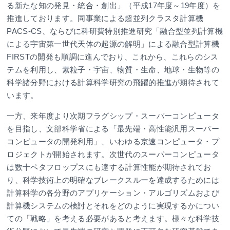
る新たな知の発見・統合・創出」（平成17年度～19年度）を
推進しております。同事業による超並列クラスタ計算機
PACS-CS、ならびに科研費特別推進研究「融合型並列計算機
による宇宙第一世代天体の起源の解明」による融合型計算機
FIRSTの開発も順調に進んでおり、これから、これらのシス
テムを利用し、素粒子・宇宙、物質・生命、地球・生物等の
科学諸分野における計算科学研究の飛躍的推進が期待されて
います。
一方、来年度より次期フラグシップ・スーパーコンピュータ
を目指し、文部科学省による「最先端・高性能汎用スーパー
コンピュータの開発利用」、いわゆる京速コンピュータ・プ
ロジェクトが開始されます。次世代のスーパーコンピュータ
は数十ペタフロップスにも達する計算性能が期待されてお
り、科学技術上の明確なブレークスルーを達成するためには
計算科学の各分野のアプリケーション・アルゴリズムおよび
計算機システムの検討とそれをどのように実現するかについ
ての「戦略」を考える必要があると考えます。様々な科学技