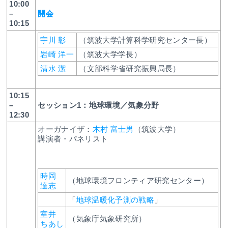
10:00
–
開会
10:15
宇川 彰
（筑波大学計算科学研究センター長）
岩崎 洋一
（筑波大学学長）
清水 潔
（文部科学省研究振興局長）
10:15
–
セッション1：地球環境／気象分野
12:30
オーガナイザ：
木村 富士男
（筑波大学）
講演者・パネリスト
時岡
（地球環境フロンティア研究センター）
達志
「
地球温暖化予測の戦略
」
室井
（気象庁気象研究所）
ちあし