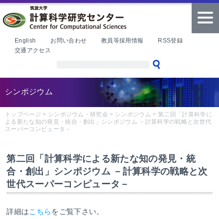
本文へ
tog
nav
English
お問い合わせ
教員等採用情報
RSS登録
交通アクセス
シンポジウム
トップページ
>
シンポジウム・研究会
>
シンポジウム
>
第二回「計算科学に
よる新たな知の発見・統合・創出」シンポジウム －計算科学の戦略と次世代
スーパーコンピュータ－
第二回「計算科学による新たな知の発見・統
合・創出」シンポジウム －計算科学の戦略と次
世代スーパーコンピュータ－
詳細は
こちら
をご覧下さい。