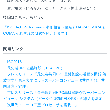
・藤田典久（ふじた のりひさ）研究員
・廣川祐太（ひろかわ ゆうた）さん（博士課程１年）
後編はこちらからどうぞ
「ISC High Performance 参加報告（後編）HA-PACS/TCA と
COMA それぞれの研究を紹介します！」
関連リンク
・
ISC2016
・
最先端HPC基盤施設（JCAHPC）
・
プレスリリース「最先端共同HPC基盤施設の活動を開始 筑
波大学と東京大学によるスーパーコンピュータ共同開発、共
同運営・管理」
・
プレスリリース「最先端共同HPC基盤施設がスーパーコン
ピュータ システム（ピーク性能25PFLOPS）の導入を決定
―次世代メニーコア型プロセッサを搭載―」