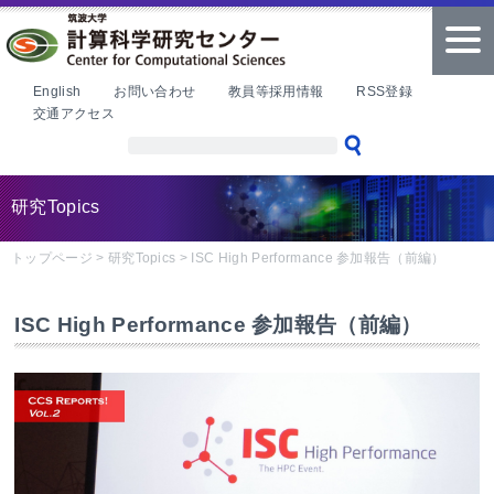
本文へ
tog
nav
English
お問い合わせ
教員等採用情報
RSS登録
交通アクセス
研究Topics
トップページ
>
研究Topics
>
ISC High Performance 参加報告（前編）
ISC High Performance 参加報告（前編）