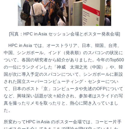
[写真：HPC in Asia セッション会場とポスター発表会場]
HPC in Asia では、オーストラリア、日本、韓国、台湾、
中国、シンガポール、インド（発表順）のスパコンの状況に
ついて、各国の研究者から紹介がありました。今年のTop500
の一位にランクインした「神威 太湖之光（中国）」や、韓
国が次に導入予定のスパコンについて、シンガポールに新設
された国立スーパーコンピューティング・センターについ
て、日本のポスト「京」コンピュータや先述のOFPについて
など、興味深い話題が次々紹介され、参加者はスライドの写
真を撮ったりメモを取ったりと、熱心に聞き入っていまし
た。
所変わってHPC in Asia のポスター会場では、コーヒー片手
にポスターを介してあちこちで議論が飛び交っていました。