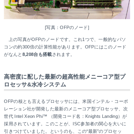
[写真：OFPのノード]
上の写真がOFPのノードです。これ1つで、一般的なパソ
コンの約300倍の計算性能があります。OFPにはこのノード
がなんと
8,208台も搭載
されます。
高密度に配した最新の超高性能メニーコア型プ
ロセッサ&水冷システム
OFPの核とも言えるプロセッサには、米国インテル・コーポ
レーション社が開発した最新のメニーコア型プロセッサ、次
世代 Intel Xeon Phi™ （開発コード名：Knights Landing）が
採用されています。このことが、ISC参加者の関心を大いに
引きつけていました。というのも、この“最新”のプロセッ