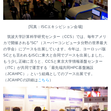
[写真：ISCエキシビション会場]
筑波大学計算科学研究センター（CCS）では、毎年アメリ
カで開催される“SC” （スーパーコンピュータ分野の世界最大
の学会）にブースを出展しています。今年は、ヨーロッパ版
SCとも言われるISCに東大と合同でブースを出展しました。
もう少し正確に言うと、CCSと東京大学情報基盤センター
（ITC）が共同で運営する「最先端共同HPC基盤施設
（JCAHPC）」という組織としてのブース出展です。
（JCAHPCの詳細は
こちら
）