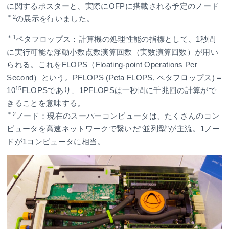
に関するポスターと、実際にOFPに搭載される予定のノード
＊2
の展示を行いました。
＊1
ペタフロップス：計算機の処理性能の指標として、1秒間
に実行可能な浮動小数点数演算回数（実数演算回数）が用い
られる。これをFLOPS（Floating-point Operations Per
Second）という。PFLOPS (Peta FLOPS, ペタフロップス) =
15
10
FLOPSであり、1PFLOPSは一秒間に千兆回の計算がで
きることを意味する。
＊2
ノード：現在のスーパーコンピュータは、たくさんのコン
ピュータを高速ネットワークで繋いだ“並列型”が主流。1ノー
ドが1コンピュータに相当。