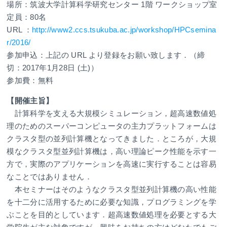
場所：筑波大学計算科学研究センター 1階 ワークショップ室
定員：80名
URL ：
http://www2.ccs.tsukuba.ac.jp/workshop/HPCsemina
r/2016/
参加申込：上記の URL より登録をお願い致します．（締
切：2017年1月28日 (土)）
参加費：無料
【開催主旨】
計算科学を支える大規模シミュレーション，超高速数値処
理のためのスーパーコンピュータの主力プラットフォームは
クラスタ型の並列計算機となってきました．ところが，大規
模なクラスタ型並列計算機は，高い理論ピーク性能を示す一
方で，実際のアプリケーションを高速に実行することは容易
なことではありません．
本セミナーはそのようなクラスタ型並列計算機の高い性能
を十二分に活用するために必要な知識，プログラミングを学
ぶことを目的としています．超高速数値処理を必要とする大