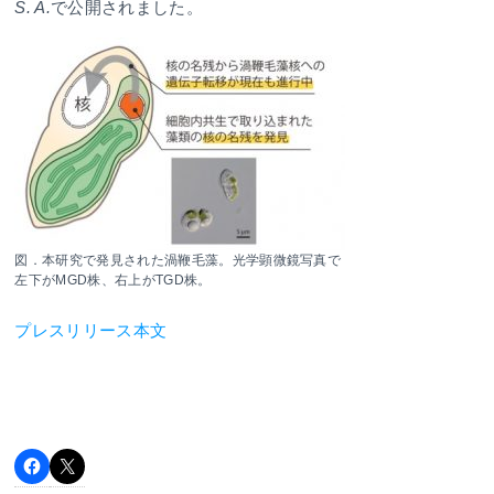
S. A.
で公開されました。
図．本研究で発見された渦鞭毛藻。光学顕微鏡写真で
左下がMGD株、右上がTGD株。
プレスリリース本文