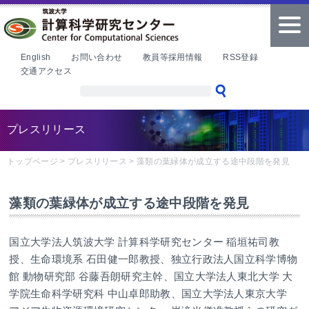
本文へ
tog
nav
English
お問い合わせ
教員等採用情報
RSS登録
交通アクセス
プレスリリース
トップページ
>
プレスリリース
>
藻類の葉緑体が成立する途中段階を発見
藻類の葉緑体が成立する途中段階を発見
国立大学法人筑波大学 計算科学研究センター 稲垣祐司教
授、生命環境系 石田健一郎教授、独立行政法人国立科学博物
館 動物研究部 谷藤吾朗研究主幹、国立大学法人東北大学 大
学院生命科学研究科 中山卓郎助教、国立大学法人東京大学