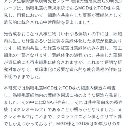
アジア生物資源環境研究センター 岩滝光儀准教授らの研究グ
ループは、渦鞭毛藻の新規系統であるMGD株とTGD株を発
見し、両種において、細胞内共生をした藻類が葉緑体として
遺伝的に統合される中途段階を見出しました。
光合成をおこなう真核生物（いわゆる藻類）の中には、細胞
内共生した緑藻あるいは紅藻を葉緑体化した系統が複数あり
ます。細胞内共生した緑藻や紅藻は葉緑体のみを残し、宿主
細胞の一部となります。葉緑体化の過程では、共生した藻類
が遺伝的にも宿主細胞に統合されますが、これまで適切な研
究対象がなく、葉緑体化に必要な遺伝的な統合過程の詳細は
不明のままでした。
本研究では渦鞭毛藻MGD株とTGD株の細胞内構造を精査
し、渦鞭毛藻細胞内の葉緑体周辺に核のような構造を発見し
ました。その中にはDNAが存在し、それは共生藻由来の残存
核（ヌクレオモルフ）であることが明らかとなりました。ヌ
クレオモルフはこれまで、クロララクニオン藻とクリプト藻
でしか見つかっておらず、MGD株とTGD株は30年ぶりのヌ