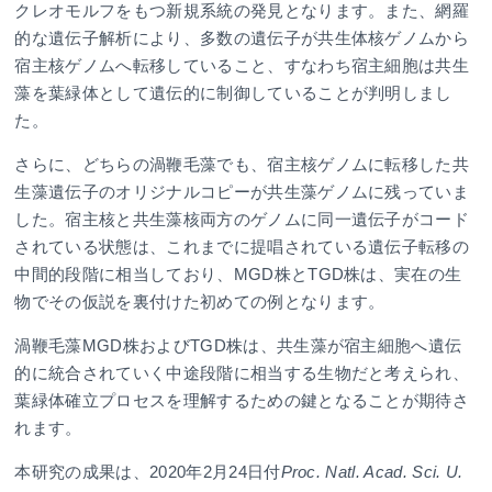
クレオモルフをもつ新規系統の発見となります。また、網羅
的な遺伝子解析により、多数の遺伝子が共生体核ゲノムから
宿主核ゲノムへ転移していること、すなわち宿主細胞は共生
藻を葉緑体として遺伝的に制御していることが判明しまし
た。
さらに、どちらの渦鞭毛藻でも、宿主核ゲノムに転移した共
生藻遺伝子のオリジナルコピーが共生藻ゲノムに残っていま
した。宿主核と共生藻核両方のゲノムに同一遺伝子がコード
されている状態は、これまでに提唱されている遺伝子転移の
中間的段階に相当しており、MGD株とTGD株は、実在の生
物でその仮説を裏付けた初めての例となります。
渦鞭毛藻MGD株およびTGD株は、共生藻が宿主細胞へ遺伝
的に統合されていく中途段階に相当する生物だと考えられ、
葉緑体確立プロセスを理解するための鍵となることが期待さ
れます。
本研究の成果は、2020年2月24日付
Proc. Natl. Acad. Sci. U.