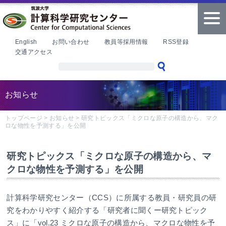
本文へ
tog
nav
English
お問い合わせ
教員等採用情報
RSS登録
交通アクセス
お知らせ
トップページ
>
お知らせ
>
研究トピックス「ミクロな原子の構造から、マク
ロな物性を予測する」を公開
研究トピックス「ミクロな原子の構造から、マ
クロな物性を予測する」を公開
計算科学研究センター（CCS）に所属する教員・研究員の研
究をわかりやすく紹介する「研究者に聞くー研究トピック
ス」に「vol.23 ミクロな原子の構造から、マクロな物性を予