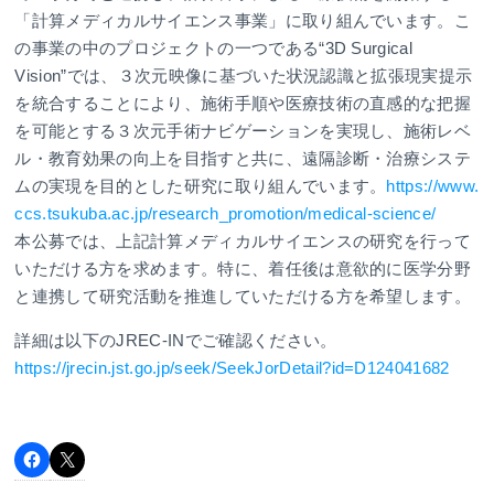
「計算メディカルサイエンス事業」に取り組んでいます。こ
の事業の中のプロジェクトの一つである“3D Surgical
Vision”では、３次元映像に基づいた状況認識と拡張現実提示
を統合することにより、施術手順や医療技術の直感的な把握
を可能とする３次元手術ナビゲーションを実現し、施術レベ
ル・教育効果の向上を目指すと共に、遠隔診断・治療システ
ムの実現を目的とした研究に取り組んでいます。
https://www.
ccs.tsukuba.ac.jp/research_promotion/medical-science/
本公募では、上記計算メディカルサイエンスの研究を行って
いただける方を求めます。特に、着任後は意欲的に医学分野
と連携して研究活動を推進していただける方を希望します。
詳細は以下のJREC-INでご確認ください。
https://jrecin.jst.go.jp/seek/SeekJorDetail?id=D124041682