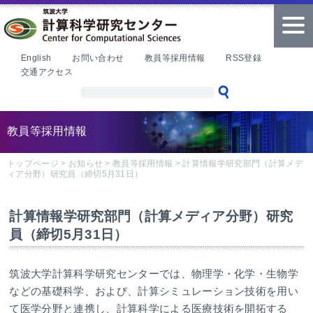
本文へ
tog
nav
English
お問い合わせ
教員等採用情報
RSS登録
交通アクセス
教員等採用情報
トップページ
>
お知らせ
>
教員等採用情報
>
計算情報学研究部門（計算メデ
ィア分野）研究員（締切5月31日）
計算情報学研究部門（計算メディア分野）研究
員（締切5月31日）
筑波大学計算科学研究センターでは、物理学・化学・生物学
などの基礎科学、および、計算シミュレーション技術を用い
て医学分野と連携し、計算科学による医療技術を開拓する