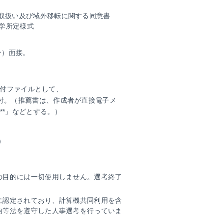
の取扱い及び域外移転に関する同意書
学所定様式
ン）面接。
添付ファイルとして、
き換える）に送付。（推薦書は、作成者が直接電子メ
***」などとする。）
る）
の目的には一切使用しません。選考終了
に認定されており、計算機共同利用を含
均等法を遵守した人事選考を行っていま