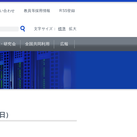
い合わせ
教員等採用情報
RSS登録
文字サイズ：
標準
拡大
・研究会
全国共同利用
広報
日）