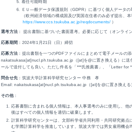
着任可能時期
ＥＵ―般データ保護規則（GDPR）に基づく個人データ
（欧州経済領域の構成国及び英国在住者のみ必ず提出、本
https://www.ccs.tsukuba.ac.jp/reqdocuments/
）
選考方法
： 提出書類に基づいた書面選考。必要に応じて（オンライ
応募期間
：2024年1月21日（日）締切
応募方法
：提出書類を一つのPDFファイルにまとめて電子メールの
nakatsukasa[at]nucl.ph.tsukuba.ac.jp（[at]を@に置
ールで送付しても良い。ただし件名を「***氏推薦書」、「Letter for 
問合せ先
：筑波大学計算科学研究センター 中務 孝
Email: nakatsukasa[at]nucl.ph.tsukuba.ac.jp（[at]を@に置き換え
その他
：
応募書類に含まれる個人情報は、本人事選考のみに使用し、他
後はすべての個人情報を適切に破棄します。
計算科学研究センターは、文部科学省共同利用・共同研究拠点
む学際計算科学を推進しています。筑波大学では男女雇用機会