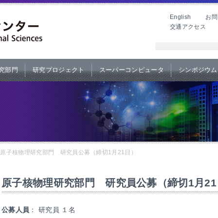
English
お問
交通アクセス
究部門
研究プロジェクト
スーパーコンピュータ
シンポジウム
>
原子核物理研究部門 研究員公募（締切1月21日）
原子核物理研究部門 研究員公募（締切1月21
公募人員
： 研究員 １名