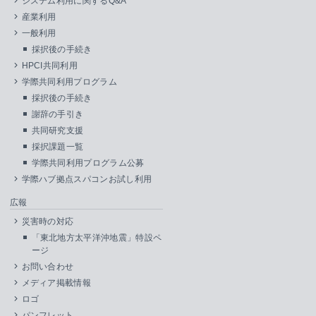
システム利用に関するQ&A
産業利用
一般利用
採択後の手続き
HPCI共同利用
学際共同利用プログラム
採択後の手続き
謝辞の手引き
共同研究支援
採択課題一覧
学際共同利用プログラム公募
学際ハブ拠点スパコンお試し利用
広報
災害時の対応
「東北地方太平洋沖地震」特設ペ
ージ
お問い合わせ
メディア掲載情報
ロゴ
パンフレット