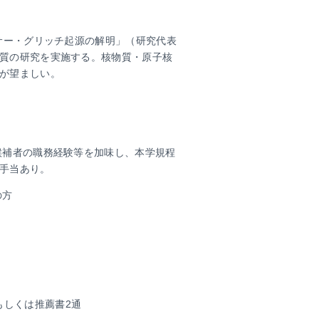
サー・グリッチ起源の解明」（研究代表
質の研究を実施する。核物質・原子核
が望ましい。
候補者の職務経験等を加味し、本学規程
手当あり。
の方
もしくは推薦書2通