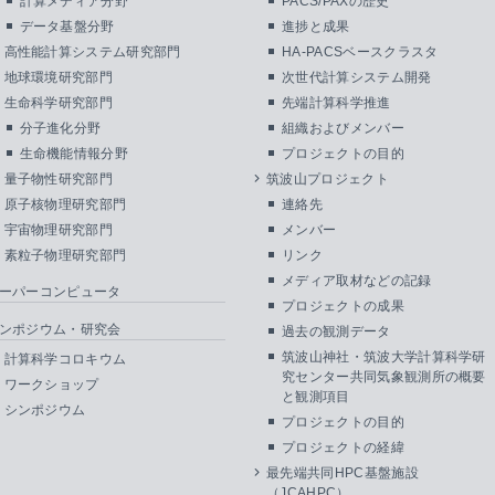
計算メディア分野
PACS/PAXの歴史
データ基盤分野
進捗と成果
高性能計算システム研究部門
HA-PACSベースクラスタ
地球環境研究部門
次世代計算システム開発
生命科学研究部門
先端計算科学推進
分子進化分野
組織およびメンバー
生命機能情報分野
プロジェクトの目的
量子物性研究部門
筑波山プロジェクト
原子核物理研究部門
連絡先
宇宙物理研究部門
メンバー
素粒子物理研究部門
リンク
メディア取材などの記録
ーパーコンピュータ
プロジェクトの成果
ンポジウム・研究会
過去の観測データ
筑波山神社・筑波大学計算科学研
計算科学コロキウム
究センター共同気象観測所の概要
ワークショップ
と観測項目
シンポジウム
プロジェクトの目的
プロジェクトの経緯
最先端共同HPC基盤施設
（JCAHPC）