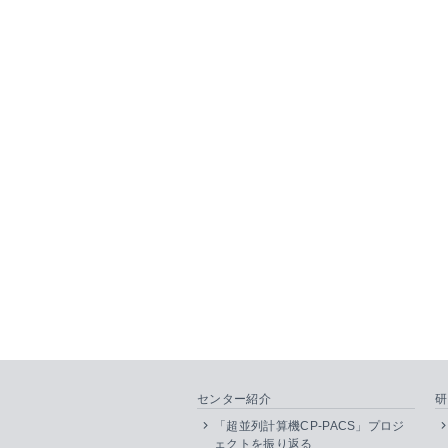
センター紹介
研
「超並列計算機CP-PACS」プロジ
ェクトを振り返る