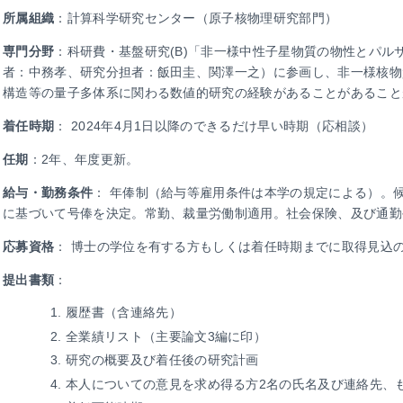
所属組織
：計算科学研究センター（原子核物理研究部門）
専門分野
：科研費・基盤研究(B)「非一様中性子星物質の物性とパル
者：中務孝、研究分担者：飯田圭、関澤一之）に参画し、非一様核物
構造等の量子多体系に関わる数値的研究の経験があることがあること
着任時期
： 2024年4月1日以降のできるだけ早い時期（応相談）
任期
：2年、年度更新。
給与・勤務条件
： 年俸制（給与等雇用条件は本学の規定による）。
に基づいて号俸を決定。常勤、裁量労働制適用。社会保険、及び通勤
応募資格
： 博士の学位を有する方もしくは着任時期までに取得見込
提出書類
：
履歴書（含連絡先）
全業績リスト（主要論文3編に印）
研究の概要及び着任後の研究計画
本人についての意見を求め得る方2名の氏名及び連絡先、