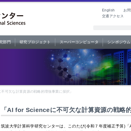
English
お問
交通アクセス
究部門
研究プロジェクト
スーパーコンピュータ
シンポジウム
ienceに不可欠な計算資源の戦略的増強事業に採択」
「AI for Scienceに不可欠な計算資源の
筑波大学計算科学研究センターは、このたび
(
令和７年度補正予算
)
「