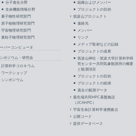
分子進化分野
組織およびメンバー
生命機能情報分野
プロジェクトの目的
量子物性研究部門
筑波山プロジェクト
原子核物理研究部門
連絡先
宇宙物理研究部門
メンバー
素粒子物理研究部門
リンク
メディア取材などの記録
ーパーコンピュータ
プロジェクトの成果
ンポジウム・研究会
筑波山神社・筑波大学計算科学研
究センター共同気象観測所の概要
計算科学コロキウム
と観測項目
ワークショップ
プロジェクトの目的
シンポジウム
プロジェクトの経緯
過去の観測データ
最先端共同HPC基盤施設
（JCAHPC）
宇宙生命計算科学連携拠点
公開コード
提供データベース