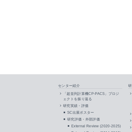
センター紹介
研
「超並列計算機CP-PACS」プロジ
ェクトを振り返る
研究実績・評価
SC出展ポスター
研究評価・外部評価
External Review (2020-2025)