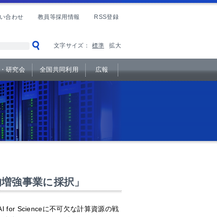
い合わせ
教員等採用情報
RSS登録
文字サイズ：
標準
拡大
・研究会
全国共同利用
広報
戦略的増強事業に採択」
AI for Science
に不可欠な計算資源の戦