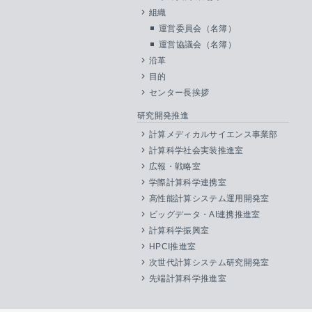
組織
運営委員会（名簿）
運営協議会（名簿）
沿革
目的
センター長挨拶
研究開発推進
計算メディカルサイエンス事業部
計算科学社会実装推進室
広報・戦略室
学際計算科学連携室
高性能計算システム運用開発室
ビッグデータ・AI連携推進室
計算科学振興室
HPCI推進室
次世代計算システム研究開発室
先端計算科学推進室