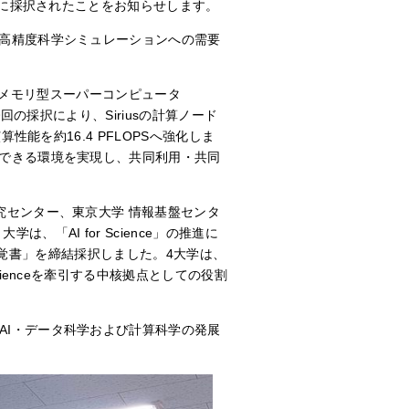
に採択されたことをお知らせします。
高精度科学シミュレーションへの需要
メモリ型スーパーコンピュータ
今回の採択により、
Sirius
の計算ノード
演算性能を約
16.4 PFLOPS
へ強化しま
できる環境を実現し、共同利用・共同
究センター、東京大学 情報基盤センタ
４大学は、「
AI for Science
」の推進に
覚書」を締結採択しました。
4
大学は、
cience
を牽引する中核拠点としての役割
AI
・データ科学および計算科学の発展