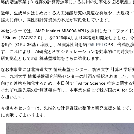
略的増強事業
(ii)
既存の計算資源等による共用の効率化を図る取組」
近年、生成
AI
をはじめとする人工知能研究の急速な発展や、大規模・
拡大に伴い、高性能計算資源の不足が深刻化しています。
本センターでは、
AMD Instinct MI300A APU
を採用したユニファイド
「
Sirius
（
PACS12.0
）」を
2026
年
4
月より本格運用開始しました。
を
9
台（
GPU 36
基）増設し、
AI
演算性能を約
259 PFLO
PS
、倍精度
す。これにより、
AI
研究と科学シミュレーションを効率的に同時実行
研究拠点としての計算基盤機能をさらに強化します。
なお本事業には北海道大学 情報基盤センター、筑波大学 計算科学研
ー、九州大学 情報基盤研究開発センターの計画が採択されました。
向けた連携を強化するため、本日付で「
AI for Science
推進に関する
それぞれ最先端の計算基盤を有し、本事業を通じて我が国の
AI for S
を担います。
今後も本センターは、先端的な計算資源の整備と研究支援を通じて、
に貢献してまいります。