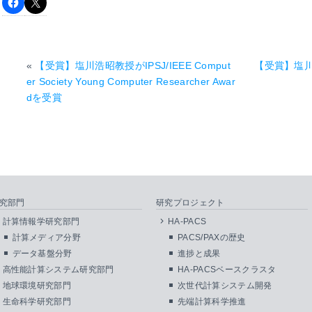
«
【受賞】塩川浩昭教授がIPSJ/IEEE Comput
【受賞】塩
er Society Young Computer Researcher Awar
dを受賞
究部門
研究プロジェクト
計算情報学研究部門
HA-PACS
計算メディア分野
PACS/PAXの歴史
データ基盤分野
進捗と成果
高性能計算システム研究部門
HA-PACSベースクラスタ
地球環境研究部門
次世代計算システム開発
生命科学研究部門
先端計算科学推進