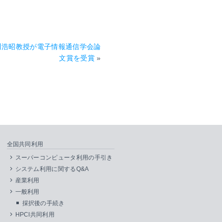
川浩昭教授が電子情報通信学会論
文賞を受賞
»
全国共同利用
スーパーコンピュータ利用の手引き
システム利用に関するQ&A
産業利用
一般利用
採択後の手続き
HPCI共同利用