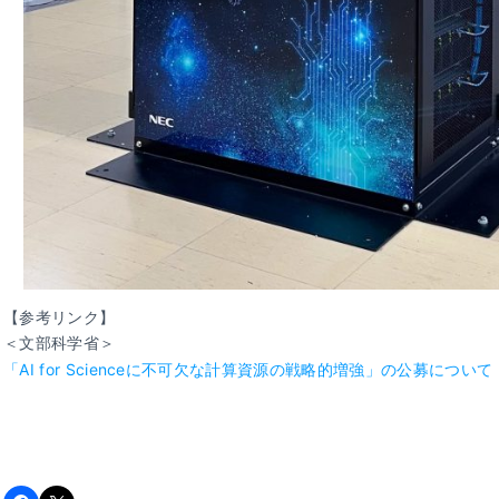
【参考リンク】
＜文部科学省＞
「AI for Scienceに不可欠な計算資源の戦略的増強」の公募について