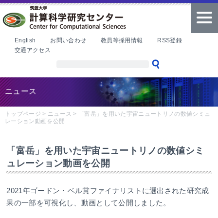
本文へ
tog
nav
English
お問い合わせ
教員等採用情報
RSS登録
交通アクセス
ニュース
トップページ
>
ニュース
>
「富岳」を用いた宇宙ニュートリノの数値シミュ
レーション動画を公開
「富岳」を用いた宇宙ニュートリノの数値シミ
ュレーション動画を公開
2021年ゴードン・ベル賞ファイナリストに選出された研究成
果の一部を可視化し、動画として公開しました。