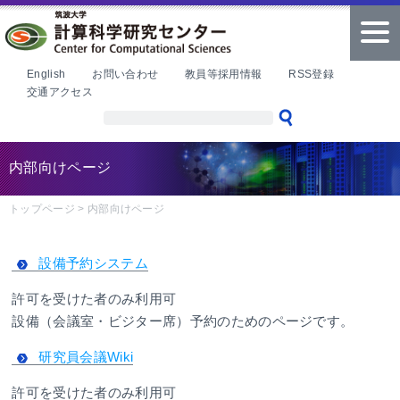
本文へ
tog
nav
English
お問い合わせ
教員等採用情報
RSS登録
交通アクセス
内部向けページ
トップページ
>
内部向けページ
設備予約システム
許可を受けた者のみ利用可
設備（会議室・ビジター席）予約のためのページです。
研究員会議Wiki
許可を受けた者のみ利用可