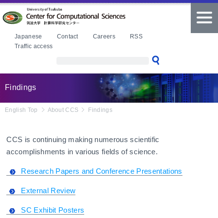
本文へ
tog
nav
Japanese
Contact
Careers
RSS
Traffic access
Findings
English Top
About CCS
Findings
CCS is continuing making numerous scientific
accomplishments in various fields of science.
Research Papers and Conference Presentations
External Review
SC Exhibit Posters